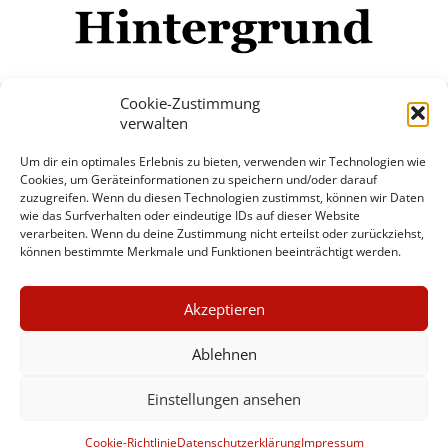
Cookie-Zustimmung
verwalten
Impressum
Datenschutzerklärung
Disclaimer
Um dir ein optimales Erlebnis zu bieten, verwenden wir Technologien wie
Mehr
Cookies, um Geräteinformationen zu speichern und/oder darauf
zuzugreifen. Wenn du diesen Technologien zustimmst, können wir Daten
wie das Surfverhalten oder eindeutige IDs auf dieser Website
© Copyright Hintergrund.de, 2015 - 2026
verarbeiten. Wenn du deine Zustimmung nicht erteilst oder zurückziehst,
können bestimmte Merkmale und Funktionen beeinträchtigt werden.
Zum Newsletter jetzt kostenlos
×
anmelden
Akzeptieren
GUTER JOURNALISMUS
erscheint ca. alle 4 Wochen
KOSTET GELD
Ablehnen
E-Mail
Einstellungen ansehen
UNTERSTÜTZEN SIE
HINTERGRUND
Anmelden
Cookie-Richtlinie
Datenschutzerklärung
Impressum