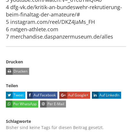
4 dfg-vk.de/kritik-an-bundeswehr-rekrutierung-
beim-finaltag-der-amateure/#
5 instagram.com/reel/DKZ4JaMs_FH
6 nxtgen-athlete.com
7 merchandise.daspanzermuseum.de/alles
Drucken
Drucken
Teilen
Tweet
Auf Facebook
Auf Google+
Auf LinkedIn
Per WhatsApp
Per E-Mail
Schlagworte
Bisher sind keine Tags für diesen Beitrag gesetzt.