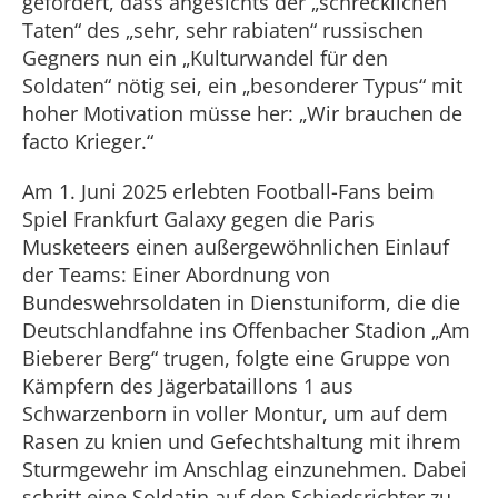
gefordert, dass angesichts der „schrecklichen
Taten“ des „sehr, sehr rabiaten“ russischen
Gegners nun ein „Kulturwandel für den
Soldaten“ nötig sei, ein „besonderer Typus“ mit
hoher Motivation müsse her: „Wir brauchen de
facto Krieger.“
Am 1. Juni 2025 erlebten Football-Fans beim
Spiel Frankfurt Galaxy gegen die Paris
Musketeers einen außergewöhnlichen Einlauf
der Teams: Einer Abordnung von
Bundeswehrsoldaten in Dienstuniform, die die
Deutschlandfahne ins Offenbacher Stadion „Am
Bieberer Berg“ trugen, folgte eine Gruppe von
Kämpfern des Jägerbataillons 1 aus
Schwarzenborn in voller Montur, um auf dem
Rasen zu knien und Gefechtshaltung mit ihrem
Sturmgewehr im Anschlag einzunehmen. Dabei
schritt eine Soldatin auf den Schiedsrichter zu