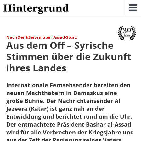
Skip
to
content
NachDenkSeiten über Assad-Sturz
Aus dem Off – Syrische
Stimmen über die Zukunft
ihres Landes
Internationale Fernsehsender bereiten den
neuen Machthabern in Damaskus eine
große Bühne. Der Nachrichtensender Al
Jazeera (Katar) ist ganz nah an der
Entwicklung und berichtet rund um die Uhr.
Der entmachtete Präsident Bashar al-Assad
wird für alle Verbrechen der Kriegsjahre und
aus der Zeit der Regierung seines Vaters