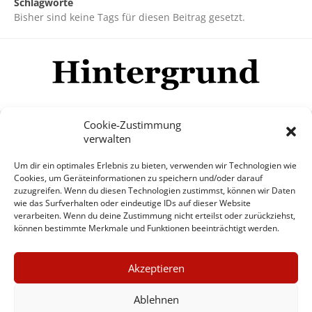
Schlagworte
Bisher sind keine Tags für diesen Beitrag gesetzt.
Cookie-Zustimmung
verwalten
Impressum
Datenschutzerklärung
Disclaimer
Um dir ein optimales Erlebnis zu bieten, verwenden wir Technologien wie
Mehr
Cookies, um Geräteinformationen zu speichern und/oder darauf
zuzugreifen. Wenn du diesen Technologien zustimmst, können wir Daten
wie das Surfverhalten oder eindeutige IDs auf dieser Website
© Copyright Hintergrund.de, 2015 - 2026
verarbeiten. Wenn du deine Zustimmung nicht erteilst oder zurückziehst,
können bestimmte Merkmale und Funktionen beeinträchtigt werden.
Zum Newsletter jetzt kostenlos
×
anmelden
Akzeptieren
GUTER JOURNALISMUS
erscheint ca. alle 4 Wochen
KOSTET GELD
Ablehnen
E-Mail