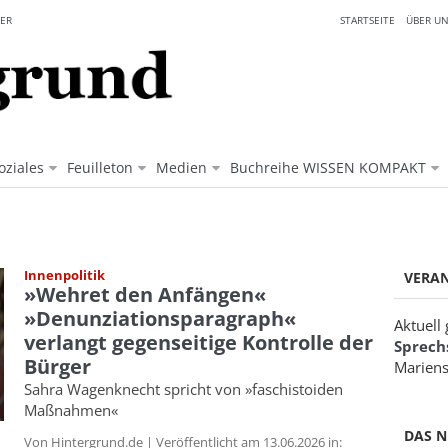
ER
STARTSEITE
ÜBER UN
oziales
Feuilleton
Medien
Buchreihe WISSEN KOMPAKT
Innenpolitik
VERA
»Wehret den Anfängen«
»Denunziationsparagraph«
Aktuell
verlangt gegenseitige Kontrolle der
Sprech
Bürger
Mariens
Sahra Wagenknecht spricht von »faschistoiden
Maßnahmen«
DAS N
Von Hintergrund.de | Veröffentlicht am 13.06.2026 in: