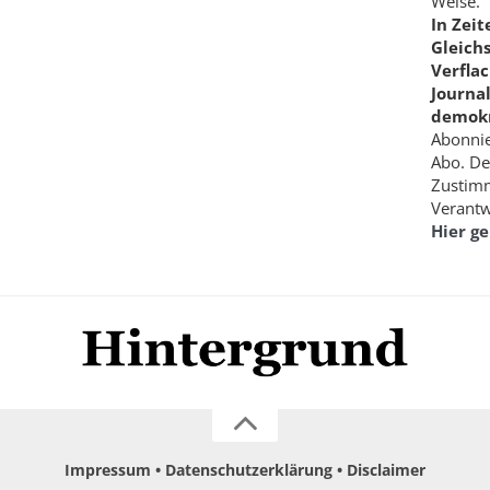
Weise.
In Zei
Gleich
Verfla
Journa
demokr
Abonnie
Abo. De
Zustimm
Verantw
Hier g
Impressum
Datenschutzerklärung
Disclaimer