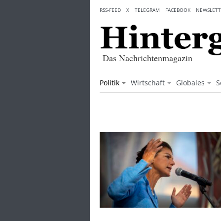
Skip
RSS-FEED
X
TELEGRAM
FACEBOOK
NEWSLETT
to
content
Das Nachrichtenmagazin
Politik
Wirtschaft
Globales
S