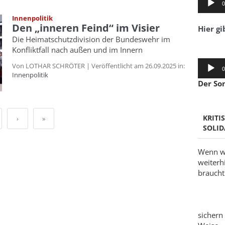
0
Player
Innenpolitik
Den „inneren Feind“ im Visier
Hier gi
Die Heimatschutzdivision der Bundeswehr im
Konfliktfall nach außen und im Innern
Audio-
Von LOTHAR SCHRÖTER | Veröffentlicht am 26.09.2025 in:
0
Player
Innenpolitik
Der So
KRITI
›
»
SOLID
Wenn wi
weiterh
braucht 
sichern