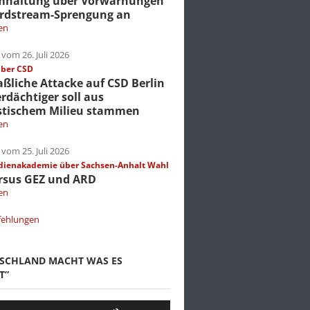
mhaltung über Vorwarnungen
rdstream-Sprengung an
en
vom 26. Juli 2026
über CSD
liche Attacke auf CSD Berlin
erdächtiger soll aus
stischem Milieu stammen
en
vom 25. Juli 2026
dienakademie über Sachsen-Anhalt Wahl
rsus GEZ und ARD
en
fehlungen
TSCHLAND MACHT WAS ES
T”
Pfeiltasten