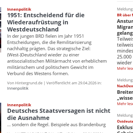
Meldung 
Innenpolitik
1951: Entscheidend für die
BR über 
Anstur
Wiederaufrüstung in
Migran
Westdeutschland
gelang
In der jungen BRD fielen im Jahr 1951
Teilwe
Entscheidungen, die die Remilitarisierung
teilwe
nachhaltig prägten. Das strategische Ziel:
mindes
(West-)Deutschland wieder zu einer
25.000
antisozialistischen Militärmacht von erheblichem
wieder
militärischem und politischem Gewicht im
Mehr les
Verbund des Westens formen.
Meldung 
Von Hintergrund.de | Veröffentlicht am 29.04.2026 in:
NachDenk
Innenpolitik
Breite
„wisse
Mehr les
Innenpolitik
Deutsches Staatsversagen ist nicht
Meldung 
die Ausnahme
Ostdeuts
... sondern die Regel. Beispiele aus Brandenburg
Exklus