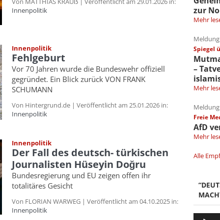
Gehei
Von MATTHIAS KRAUẞ | Veröffentlicht am 29.01.2026 in:
zur No
Innenpolitik
Mehr les
Meldung 
Innenpolitik
Spiegel 
Fehlgeburt
Mutmaß
– Tatv
Vor 70 Jahren wurde die Bundeswehr offiziell
islami
gegründet. Ein Blick zurück VON FRANK
Mehr les
SCHUMANN
Von Hintergrund.de | Veröffentlicht am 25.01.2026 in:
Meldung 
Innenpolitik
Freie Me
AfD ve
Mehr les
Innenpolitik
Der Fall des deutsch- türkischen
Alle Emp
Journalisten Hüseyin Doğru
Bundesregierung und EU zeigen offen ihr
“DEU
totalitäres Gesicht
MACH
Von FLORIAN WARWEG | Veröffentlicht am 04.10.2025 in:
Innenpolitik
Audio-