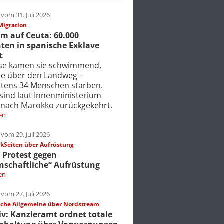
vom 31. Juli 2026
Migration
m auf Ceuta: 60.000
ten in spanische Exklave
t
ise kamen sie schwimmend,
ise über den Landweg –
tens 34 Menschen starben.
 sind laut Innenministerium
 nach Marokko zurückgekehrt.
en
vom 29. Juli 2026
Seiten über Aufrüstung
r Protest gegen
nschaftliche“ Aufrüstung
en
vom 27. Juli 2026
che Allgemeine über Nordstream
iv: Kanzleramt ordnet totale