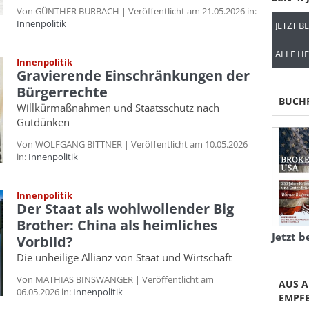
Von GÜNTHER BURBACH | Veröffentlicht am 21.05.2026 in:
Innenpolitik
JETZT B
ALLE HE
Innenpolitik
Gravierende Einschränkungen der
Bürgerrechte
BUCH
Willkürmaßnahmen und Staatsschutz nach
Gutdünken
Von WOLFGANG BITTNER | Veröffentlicht am 10.05.2026
in:
Innenpolitik
Innenpolitik
Der Staat als wohlwollender Big
Brother: China als heimliches
Jetzt b
Vorbild?
Die unheilige Allianz von Staat und Wirtschaft
Von MATHIAS BINSWANGER | Veröffentlicht am
AUS A
06.05.2026 in:
Innenpolitik
EMPF