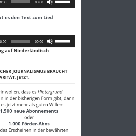
0:00
00:00
Hoch/Runter
benutzen,
bt es den Text zum Lied
um
die
Lautstärke
zu
Pfeiltasten
0:00
00:00
regeln.
Hoch/Runter
ng auf Niederländisch
benutzen,
um
die
Lautstärke
SCHER JOURNALISMUS BRAUCHT
zu
ARITÄT. JETZT.
regeln.
r wollen, dass es
Hintergrund
in in der bisherigen Form gibt, dann
es jetzt mehr als guten Willen:
1.500 neue Abonnements
oder
1.000 Förder-Abos
 das Erscheinen in der bewährten