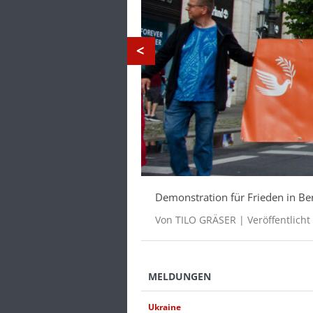
Deutsche Rüstungskonzerne mit d
historische Imperative ihres Trad
Von SUSANN WITT-STAHL | Veröffe
MELDUNGEN
Ukraine-Krieg