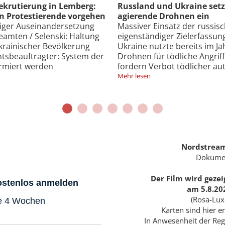
 im Krieg autonom
Verfassungsschutz beobach
antimilitaristischen Prote
n „Molnija“-Drohne mit
Deutscher Inlandsgeheimdie
n der Region Saporischschja /
„Mobilisierungspotenzial“ i
 2024 selbständig agierende
Linksextremisten hin / Verf
/ UN und katholische Kirche
Verbreitung „prorussischer N
onomer Waffensysteme
russische Sicherheitsinter
Mehr lesen
Nordstream
Dokumen
Der Film wird gezei
kostenlos anmelden
am 5.8.20
(Rosa-Lux
le 4 Wochen
Karten sind hier er
In Anwesenheit der Reg