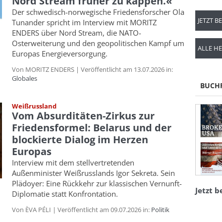
Nord Stream früher zu kappen.«
Der schwedisch-norwegische Friedensforscher Ola
JETZT B
Tunander spricht im Interview mit MORITZ
ENDERS über Nord Stream, die NATO-
Osterweiterung und den geopolitischen Kampf um
ALLE HE
Europas Energieversorgung.
Von MORITZ ENDERS | Veröffentlicht am 13.07.2026 in:
Globales
BUCH
Weißrussland
Vom Absurditäten-Zirkus zur
Friedensformel: Belarus und der
blockierte Dialog im Herzen
Europas
Interview mit dem stellvertretenden
Außenminister Weißrusslands Igor Sekreta. Sein
Plädoyer: Eine Rückkehr zur klassischen Vernunft-
Jetzt b
Diplomatie statt Konfrontation.
Von ÈVA PÉLI | Veröffentlicht am 09.07.2026 in:
Politik