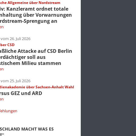
che Allgemeine über Nordstream
iv: Kanzleramt ordnet totale
mhaltung über Vorwarnungen
rdstream-Sprengung an
en
vom 26. Juli 2026
über CSD
liche Attacke auf CSD Berlin
erdächtiger soll aus
stischem Milieu stammen
en
vom 25. Juli 2026
dienakademie über Sachsen-Anhalt Wahl
rsus GEZ und ARD
en
fehlungen
TSCHLAND MACHT WAS ES
T”