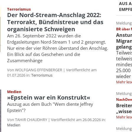
AUS A
EMPF
Terrorismus
Der Nord-Stream-Anschlag 2022:
Terrorakt, Bündnistreue und das
Meldung 
organisierte Schweigen
BR über 
Anstur
Am 26. September 2022 wurden die
Migran
Erdgasleitungen Nord-Stream 1 und 2 gesprengt.
gelang
Nur eine der vier Röhren überstand den Anschlag.
Teilwe
Ein Blick auf das Geschehen und die
teilwe
Zusammenhänge
mindes
25.000
Von WOLFGANG EFFENBERGER | Veröffentlicht am
01.07.2026 in:
Terrorismus
wieder
Mehr les
Medien
Meldung 
»Epstein war ein Konstrukt«
NachDenk
Auszug aus dem Buch "Wem diente Jeffrey
Breite
Epstein"?
„wisse
Mehr les
Von TAHIR CHAUDHRY | Veröffentlicht am 26.06.2026 in:
Medien
Meldung 