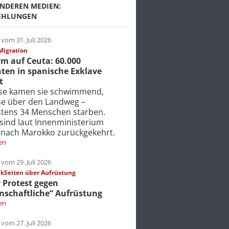
NDEREN MEDIEN:
EHLUNGEN
vom 31. Juli 2026
Migration
m auf Ceuta: 60.000
ten in spanische Exklave
t
ise kamen sie schwimmend,
ise über den Landweg –
tens 34 Menschen starben.
 sind laut Innenministerium
 nach Marokko zurückgekehrt.
en
vom 29. Juli 2026
Seiten über Aufrüstung
r Protest gegen
nschaftliche“ Aufrüstung
en
vom 27. Juli 2026