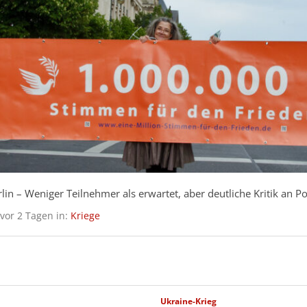
unkler Vergangenheit statten Kiewer Neonazimilitärs mit Waffen
itionserlasses.
ntlicht am 30.07.2026 in:
Kriege
Antimilitarismus