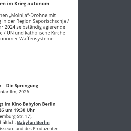
tet „Zulauf zu
Mers-Forschung und Co
sten“
untersucht möglichen
nst weist auf
Bioinformatiker Andreas 
nsbesondere bei
Sars-CoV-2-Furinspaltstel
assungsschutzbericht erwähnt
stützen Hypothese nicht,
arrative“ mit Blick auf
Laborvirus stammt / Lise
essen gegenüber Nato
Frage nach Ursprung von
Sequenz
Mehr lesen
 – Die Sprengung
tarfilm, 2026
gt im Kino Babylon Berlin
26 um 19:30 Uhr
emburg-Str. 17).
hältlich:
Babylon Berlin
isseure und des Produzenten.