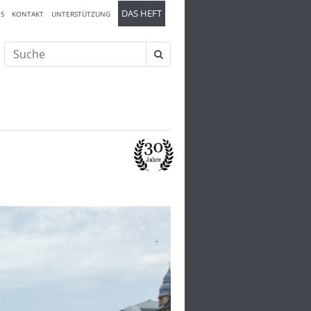
DAS HEFT
S
KONTAKT
UNTERSTÜTZUNG
Suche
nach:
Kriege
Kriegswirtschaft