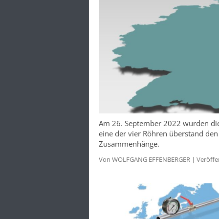
Am 26. September 2022 wurden die
eine der vier Röhren überstand den
Zusammenhänge.
Von WOLFGANG EFFENBERGER | Veröffentl