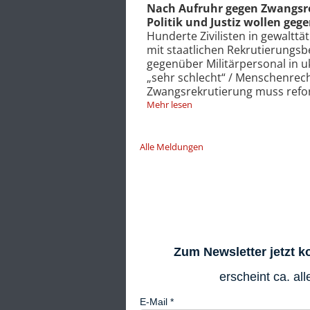
utierung in Lemberg:
Russland und Ukraine setzen
 Protestierende vorgehen
agierende Drohnen ein
ger Auseinandersetzung
Massiver Einsatz der russische
ten / Selenski: Haltung
eigenständiger Zielerfassung i
ainischer Bevölkerung
Ukraine nutzte bereits im Jahr
beauftragter: System der
Drohnen für tödliche Angriffe 
iert werden
fordern Verbot tödlicher aut
Mehr lesen
Alle Meldungen
Zum Newsletter jetzt 
erscheint ca. al
E-Mail