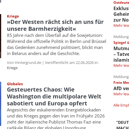
Ostdeuts
Exklus
Gehei
Kriege
zur No
»Der Westen rächt sich an uns für
Mehr les
unsere Barmherzigkeit«
85 Jahre nach dem Überfall auf die Sowjetunion:
Meldung 
Während die offizielle Politik in Berlin und Brüssel
Spiegel 
das Gedenken zunehmend politisiert, blickt man
Mutmaß
in Belarus anders auf die Geschichte.
– Tatv
islami
Von Hintergrund.de | Veröffentlicht am 22.06.2026 in:
Mehr les
Kriege
Meldung 
Freie Me
Globales
AfD ve
Gesteuertes Chaos: Wie
Mehr les
Washington die multipolare Welt
sabotiert und Europa opfert
Alle Emp
Angesichts der eskalierenden Energieblockaden
und des Krieges gegen den Iran im Frühjahr 2026
zieht der italienische Publizist Thomas Fazi eine
“DEU
radikale Bilanz der globalen Unordnung.
MACH