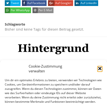
Tweet
Auf Facebook
Auf Google+
Auf LinkedIn
Per WhatsApp
Per E-Mail
Schlagworte
Bisher sind keine Tags für diesen Beitrag gesetzt.
Cookie-Zustimmung
verwalten
Impressum
Datenschutzerklärung
Disclaimer
Um dir ein optimales Erlebnis zu bieten, verwenden wir Technologien wie
Mehr
Cookies, um Geräteinformationen zu speichern und/oder darauf
zuzugreifen. Wenn du diesen Technologien zustimmst, können wir Daten
wie das Surfverhalten oder eindeutige IDs auf dieser Website
© Copyright Hintergrund.de, 2015 - 2026
verarbeiten. Wenn du deine Zustimmung nicht erteilst oder zurückziehst,
können bestimmte Merkmale und Funktionen beeinträchtigt werden.