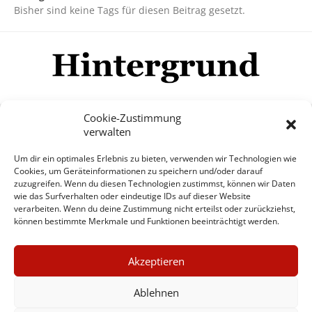
Bisher sind keine Tags für diesen Beitrag gesetzt.
Cookie-Zustimmung
verwalten
Impressum
Datenschutzerklärung
Disclaimer
Um dir ein optimales Erlebnis zu bieten, verwenden wir Technologien wie
Mehr
Cookies, um Geräteinformationen zu speichern und/oder darauf
zuzugreifen. Wenn du diesen Technologien zustimmst, können wir Daten
wie das Surfverhalten oder eindeutige IDs auf dieser Website
© Copyright Hintergrund.de, 2015 - 2026
verarbeiten. Wenn du deine Zustimmung nicht erteilst oder zurückziehst,
können bestimmte Merkmale und Funktionen beeinträchtigt werden.
Zum Newsletter jetzt kostenlos
×
anmelden
Akzeptieren
GUTER JOURNALISMUS
erscheint ca. alle 4 Wochen
KOSTET GELD
Ablehnen
E-Mail