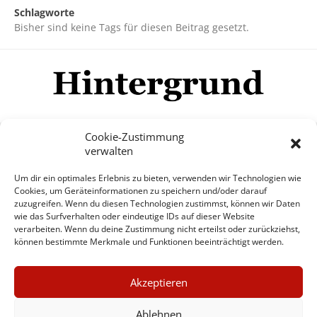
Schlagworte
Bisher sind keine Tags für diesen Beitrag gesetzt.
Cookie-Zustimmung
verwalten
Impressum
Datenschutzerklärung
Disclaimer
Um dir ein optimales Erlebnis zu bieten, verwenden wir Technologien wie
Mehr
Cookies, um Geräteinformationen zu speichern und/oder darauf
zuzugreifen. Wenn du diesen Technologien zustimmst, können wir Daten
wie das Surfverhalten oder eindeutige IDs auf dieser Website
© Copyright Hintergrund.de, 2015 - 2026
verarbeiten. Wenn du deine Zustimmung nicht erteilst oder zurückziehst,
können bestimmte Merkmale und Funktionen beeinträchtigt werden.
Zum Newsletter jetzt kostenlos
×
anmelden
Akzeptieren
GUTER JOURNALISMUS
erscheint ca. alle 4 Wochen
KOSTET GELD
Ablehnen