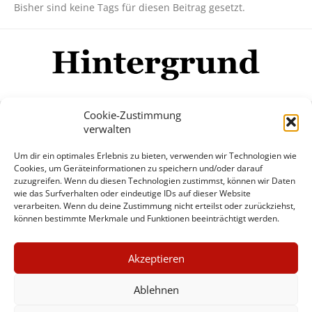
Bisher sind keine Tags für diesen Beitrag gesetzt.
Cookie-Zustimmung
verwalten
Impressum
Datenschutzerklärung
Disclaimer
Um dir ein optimales Erlebnis zu bieten, verwenden wir Technologien wie
Mehr
Cookies, um Geräteinformationen zu speichern und/oder darauf
zuzugreifen. Wenn du diesen Technologien zustimmst, können wir Daten
wie das Surfverhalten oder eindeutige IDs auf dieser Website
© Copyright Hintergrund.de, 2015 - 2026
verarbeiten. Wenn du deine Zustimmung nicht erteilst oder zurückziehst,
können bestimmte Merkmale und Funktionen beeinträchtigt werden.
Zum Newsletter jetzt kostenlos
×
anmelden
Akzeptieren
GUTER JOURNALISMUS
erscheint ca. alle 4 Wochen
KOSTET GELD
Ablehnen
E-Mail