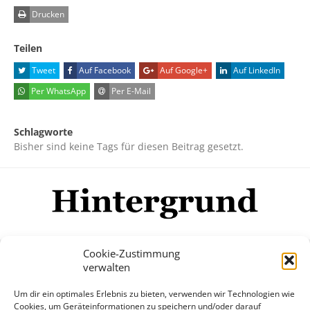
Drucken
Teilen
Tweet
Auf Facebook
Auf Google+
Auf LinkedIn
Per WhatsApp
Per E-Mail
Schlagworte
Bisher sind keine Tags für diesen Beitrag gesetzt.
Cookie-Zustimmung
verwalten
Impressum
Datenschutzerklärung
Disclaimer
Um dir ein optimales Erlebnis zu bieten, verwenden wir Technologien wie
Mehr
Cookies, um Geräteinformationen zu speichern und/oder darauf