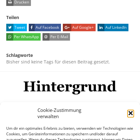
Drucken
Teilen
Tweet
Auf Facebook
Auf Google+
Auf LinkedIn
Per WhatsApp
Per E-Mail
Schlagworte
Bisher sind keine Tags für diesen Beitrag gesetzt.
Cookie-Zustimmung
verwalten
Impressum
Datenschutzerklärung
Disclaimer
Um dir ein optimales Erlebnis zu bieten, verwenden wir Technologien wie
Mehr
Cookies, um Geräteinformationen zu speichern und/oder darauf
zuzugreifen. Wenn du diesen Technologien zustimmst, können wir Daten