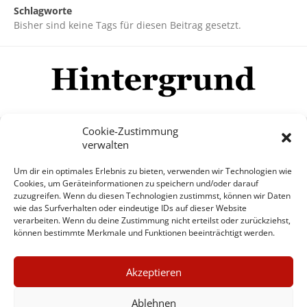
Schlagworte
Bisher sind keine Tags für diesen Beitrag gesetzt.
Cookie-Zustimmung
verwalten
Impressum
Datenschutzerklärung
Disclaimer
Um dir ein optimales Erlebnis zu bieten, verwenden wir Technologien wie
Mehr
Cookies, um Geräteinformationen zu speichern und/oder darauf
zuzugreifen. Wenn du diesen Technologien zustimmst, können wir Daten
wie das Surfverhalten oder eindeutige IDs auf dieser Website
© Copyright Hintergrund.de, 2015 - 2026
verarbeiten. Wenn du deine Zustimmung nicht erteilst oder zurückziehst,
können bestimmte Merkmale und Funktionen beeinträchtigt werden.
Zum Newsletter jetzt kostenlos
×
anmelden
Akzeptieren
GUTER JOURNALISMUS
erscheint ca. alle 4 Wochen
KOSTET GELD
Ablehnen