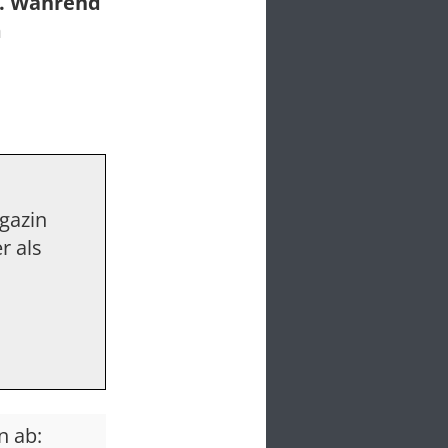
u. Während
m
agazin
r als
n ab: