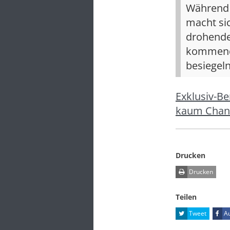
Während 
macht si
drohenden
kommende
besiegeln
Exklusiv-B
kaum Chan
Drucken
Drucken
Teilen
Tweet
Au