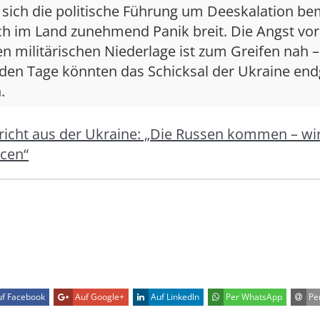
sich die politische Führung um Deeskalation be
ch im Land zunehmend Panik breit. Die Angst vor
 militärischen Niederlage ist zum Greifen nah –
n Tage könnten das Schicksal der Ukraine endg
.
ericht aus der Ukraine: „Die Russen kommen – wi
cen“
f Facebook
Auf Google+
Auf LinkedIn
Per WhatsApp
Per