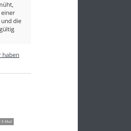
müht,
 einer
 und die
ültig
r haben
 E-Mail