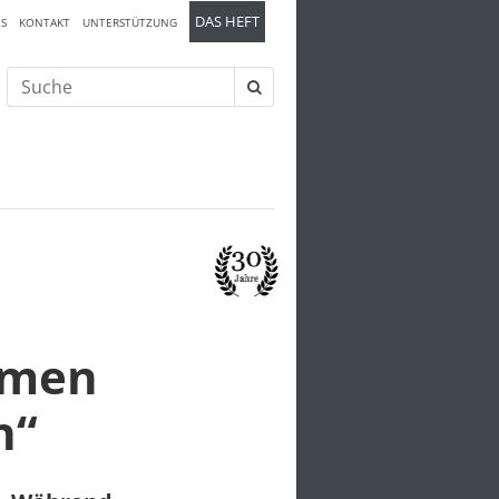
DAS HEFT
S
KONTAKT
UNTERSTÜTZUNG
Suche
nach:
mmen
n“