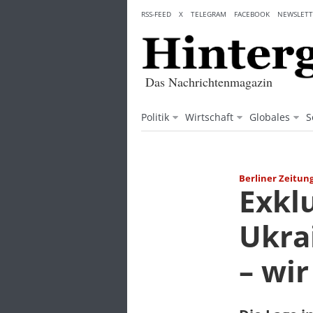
Skip
RSS-FEED
X
TELEGRAM
FACEBOOK
NEWSLETT
to
content
Das Nachrichtenmagazin
Politik
Wirtschaft
Globales
S
Berliner Zeitun
Exklu
Ukra
– wi