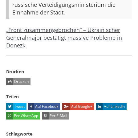
russische Verteidigungsministerium die
Einnahme der Stadt.
„Front zusammengebrochen“ – Ukrainischer
Generalmajor bestätigt massive Probleme in
Donezk
Drucken
Drucken
Teilen
Tweet
Auf Facebook
Auf Google+
Auf LinkedIn
Per WhatsApp
Per E-Mail
Schlagworte