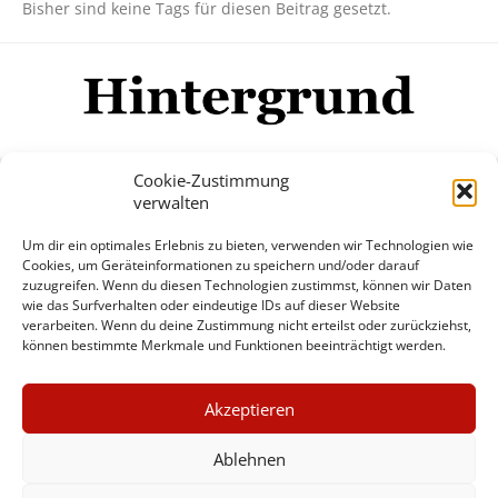
Bisher sind keine Tags für diesen Beitrag gesetzt.
Cookie-Zustimmung
verwalten
Impressum
Datenschutzerklärung
Disclaimer
Um dir ein optimales Erlebnis zu bieten, verwenden wir Technologien wie
Mehr
Cookies, um Geräteinformationen zu speichern und/oder darauf
zuzugreifen. Wenn du diesen Technologien zustimmst, können wir Daten
wie das Surfverhalten oder eindeutige IDs auf dieser Website
© Copyright Hintergrund.de, 2015 - 2026
verarbeiten. Wenn du deine Zustimmung nicht erteilst oder zurückziehst,
können bestimmte Merkmale und Funktionen beeinträchtigt werden.
Zum Newsletter jetzt kostenlos
×
anmelden
Akzeptieren
GUTER JOURNALISMUS
erscheint ca. alle 4 Wochen
KOSTET GELD
Ablehnen
E-Mail