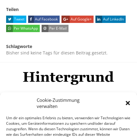
Teilen
Tweet
Auf Facebook
Auf Google+
Auf LinkedIn
Per WhatsApp
Per E-Mail
Schlagworte
Bisher sind keine Tags für diesen Beitrag gesetzt.
Cookie-Zustimmung
verwalten
Impressum
Datenschutzerklärung
Disclaimer
Um dir ein optimales Erlebnis zu bieten, verwenden wir Technologien wie
Mehr
Cookies, um Geräteinformationen zu speichern und/oder darauf
zuzugreifen. Wenn du diesen Technologien zustimmst, können wir Daten
wie das Surfverhalten oder eindeutige IDs auf dieser Website