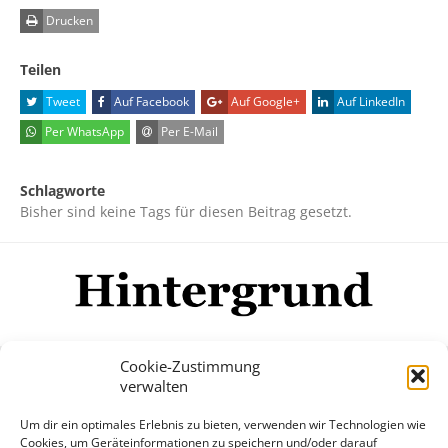
Drucken
Teilen
Tweet
Auf Facebook
Auf Google+
Auf LinkedIn
Per WhatsApp
Per E-Mail
Schlagworte
Bisher sind keine Tags für diesen Beitrag gesetzt.
Cookie-Zustimmung
verwalten
Impressum
Datenschutzerklärung
Disclaimer
Um dir ein optimales Erlebnis zu bieten, verwenden wir Technologien wie
Mehr
Cookies, um Geräteinformationen zu speichern und/oder darauf