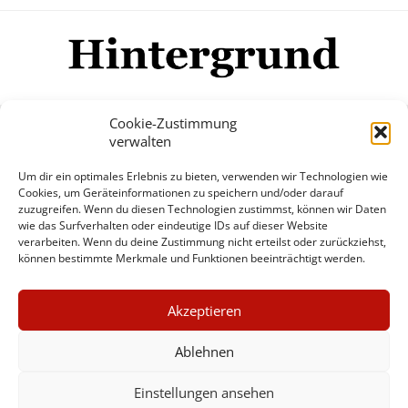
Cookie-Zustimmung
verwalten
Impressum
Datenschutzerklärung
Disclaimer
Um dir ein optimales Erlebnis zu bieten, verwenden wir Technologien wie
Mehr
Cookies, um Geräteinformationen zu speichern und/oder darauf
zuzugreifen. Wenn du diesen Technologien zustimmst, können wir Daten
wie das Surfverhalten oder eindeutige IDs auf dieser Website
© Copyright Hintergrund.de, 2015 - 2026
verarbeiten. Wenn du deine Zustimmung nicht erteilst oder zurückziehst,
können bestimmte Merkmale und Funktionen beeinträchtigt werden.
Zum Newsletter jetzt kostenlos
×
anmelden
Akzeptieren
GUTER JOURNALISMUS
erscheint ca. alle 4 Wochen
KOSTET GELD
Ablehnen
E-Mail
Einstellungen ansehen
UNTERSTÜTZEN SIE