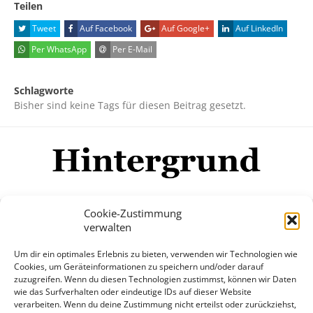
Teilen
Tweet
Auf Facebook
Auf Google+
Auf LinkedIn
Per WhatsApp
Per E-Mail
Schlagworte
Bisher sind keine Tags für diesen Beitrag gesetzt.
Cookie-Zustimmung
verwalten
Impressum
Datenschutzerklärung
Disclaimer
Um dir ein optimales Erlebnis zu bieten, verwenden wir Technologien wie
Mehr
Cookies, um Geräteinformationen zu speichern und/oder darauf
zuzugreifen. Wenn du diesen Technologien zustimmst, können wir Daten
wie das Surfverhalten oder eindeutige IDs auf dieser Website
© Copyright Hintergrund.de, 2015 - 2026
verarbeiten. Wenn du deine Zustimmung nicht erteilst oder zurückziehst,