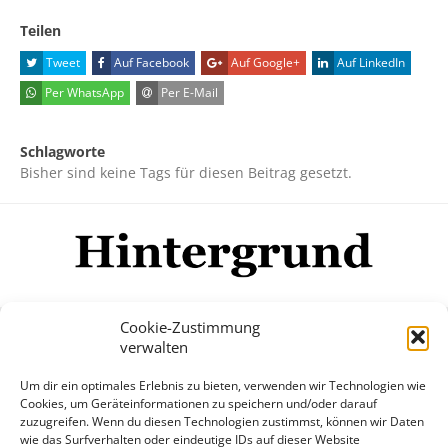
Teilen
Tweet
Auf Facebook
Auf Google+
Auf LinkedIn
Per WhatsApp
Per E-Mail
Schlagworte
Bisher sind keine Tags für diesen Beitrag gesetzt.
Cookie-Zustimmung
verwalten
Impressum
Datenschutzerklärung
Disclaimer
Um dir ein optimales Erlebnis zu bieten, verwenden wir Technologien wie
Mehr
Cookies, um Geräteinformationen zu speichern und/oder darauf
zuzugreifen. Wenn du diesen Technologien zustimmst, können wir Daten
wie das Surfverhalten oder eindeutige IDs auf dieser Website