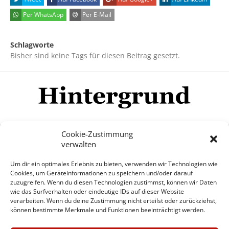
Per WhatsApp
Per E-Mail
Schlagworte
Bisher sind keine Tags für diesen Beitrag gesetzt.
Cookie-Zustimmung
verwalten
Impressum
Datenschutzerklärung
Disclaimer
Um dir ein optimales Erlebnis zu bieten, verwenden wir Technologien wie
Mehr
Cookies, um Geräteinformationen zu speichern und/oder darauf
zuzugreifen. Wenn du diesen Technologien zustimmst, können wir Daten
wie das Surfverhalten oder eindeutige IDs auf dieser Website
© Copyright Hintergrund.de, 2015 - 2026
verarbeiten. Wenn du deine Zustimmung nicht erteilst oder zurückziehst,
können bestimmte Merkmale und Funktionen beeinträchtigt werden.
Zum Newsletter jetzt kostenlos