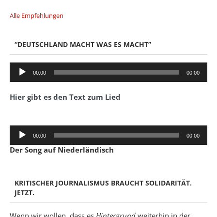
Alle Empfehlungen
“DEUTSCHLAND MACHT WAS ES MACHT”
Audio-
00:00
00:00
Player
Hier gibt es den Text zum Lied
Audio-
00:00
00:00
Player
Der Song auf Niederländisch
KRITISCHER JOURNALISMUS BRAUCHT SOLIDARITÄT.
JETZT.
Wenn wir wollen, dass es
Hintergrund
weiterhin in der