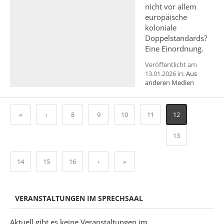
nicht vor allem
europäische
koloniale
Doppelstandards?
Eine Einordnung.
Veröffentlicht am
13.01.2026 in:
Aus
anderen Medien
«
‹
8
9
10
11
12
13
14
15
16
›
»
VERANSTALTUNGEN IM SPRECHSAAL
Aktuell gibt es keine Veranstaltungen im