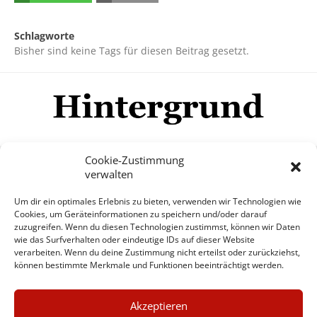
Schlagworte
Bisher sind keine Tags für diesen Beitrag gesetzt.
Cookie-Zustimmung
verwalten
Impressum
Datenschutzerklärung
Disclaimer
Um dir ein optimales Erlebnis zu bieten, verwenden wir Technologien wie
Mehr
Cookies, um Geräteinformationen zu speichern und/oder darauf
zuzugreifen. Wenn du diesen Technologien zustimmst, können wir Daten
wie das Surfverhalten oder eindeutige IDs auf dieser Website
© Copyright Hintergrund.de, 2015 - 2026
verarbeiten. Wenn du deine Zustimmung nicht erteilst oder zurückziehst,
können bestimmte Merkmale und Funktionen beeinträchtigt werden.
Zum Newsletter jetzt kostenlos
×
anmelden
Akzeptieren
GUTER JOURNALISMUS