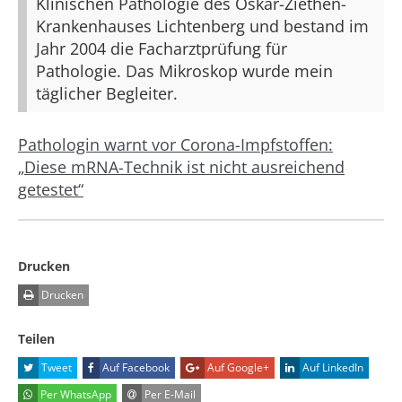
Klinischen Pathologie des Oskar-Ziethen-
Krankenhauses Lichtenberg und bestand im
Jahr 2004 die Facharztprüfung für
Pathologie. Das Mikroskop wurde mein
täglicher Begleiter.
Pathologin warnt vor Corona-Impfstoffen:
„Diese mRNA-Technik ist nicht ausreichend
getestet“
Drucken
Drucken
Teilen
Tweet
Auf Facebook
Auf Google+
Auf LinkedIn
Per WhatsApp
Per E-Mail