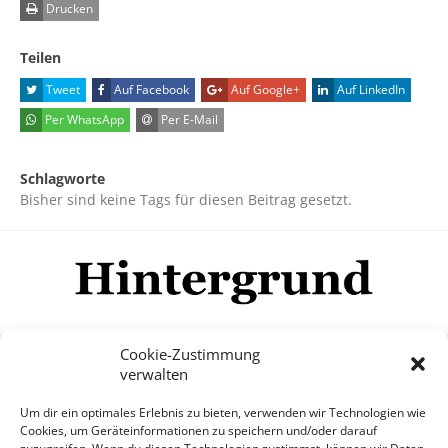
Drucken
Teilen
Tweet
Auf Facebook
Auf Google+
Auf LinkedIn
Per WhatsApp
Per E-Mail
Schlagworte
Bisher sind keine Tags für diesen Beitrag gesetzt.
Cookie-Zustimmung
verwalten
Impressum
Datenschutzerklärung
Disclaimer
Um dir ein optimales Erlebnis zu bieten, verwenden wir Technologien wie
Mehr
Cookies, um Geräteinformationen zu speichern und/oder darauf