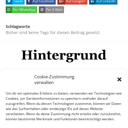
Tweet
Auf Facebook
Auf Google+
Auf LinkedIn
Per WhatsApp
Per E-Mail
Schlagworte
Bisher sind keine Tags für diesen Beitrag gesetzt.
Cookie-Zustimmung
verwalten
Impressum
Datenschutzerklärung
Disclaimer
Um dir ein optimales Erlebnis zu bieten, verwenden wir Technologien wie
Mehr
Cookies, um Geräteinformationen zu speichern und/oder darauf
zuzugreifen. Wenn du diesen Technologien zustimmst, können wir Daten
wie das Surfverhalten oder eindeutige IDs auf dieser Website
© Copyright Hintergrund.de, 2015 - 2026
verarbeiten. Wenn du deine Zustimmung nicht erteilst oder zurückziehst,
können bestimmte Merkmale und Funktionen beeinträchtigt werden.