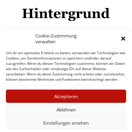
Cookie-Zustimmung
verwalten
Impressum
Datenschutzerklärung
Disclaimer
Um dir ein optimales Erlebnis zu bieten, verwenden wir Technologien wie
Mehr
Cookies, um Geräteinformationen zu speichern und/oder darauf
zuzugreifen. Wenn du diesen Technologien zustimmst, können wir Daten
wie das Surfverhalten oder eindeutige IDs auf dieser Website
© Copyright Hintergrund.de, 2015 - 2026
verarbeiten. Wenn du deine Zustimmung nicht erteilst oder zurückziehst,
können bestimmte Merkmale und Funktionen beeinträchtigt werden.
Zum Newsletter jetzt kostenlos
×
anmelden
Akzeptieren
GUTER JOURNALISMUS
erscheint ca. alle 4 Wochen
KOSTET GELD
Ablehnen
E-Mail
Einstellungen ansehen
UNTERSTÜTZEN SIE