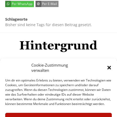
Per WhatsApp
Per E-Mail
Schlagworte
Bisher sind keine Tags für diesen Beitrag gesetzt.
Cookie-Zustimmung
verwalten
Impressum
Datenschutzerklärung
Disclaimer
Um dir ein optimales Erlebnis zu bieten, verwenden wir Technologien wie
Mehr
Cookies, um Geräteinformationen zu speichern und/oder darauf
zuzugreifen. Wenn du diesen Technologien zustimmst, können wir Daten
wie das Surfverhalten oder eindeutige IDs auf dieser Website
© Copyright Hintergrund.de, 2015 - 2026
verarbeiten. Wenn du deine Zustimmung nicht erteilst oder zurückziehst,
können bestimmte Merkmale und Funktionen beeinträchtigt werden.
Zum Newsletter jetzt kostenlos