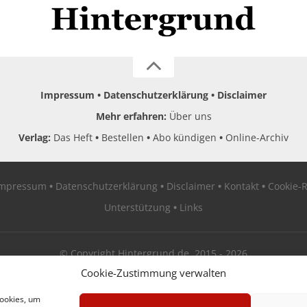
Impressum
Datenschutzerklärung
Disclaimer
Mehr erfahren:
Über uns
Verlag:
Das Heft
Bestellen
Abo kündigen
Online-Archiv
Impressum
Datenschutzerklärung
Disclaimer
Kontakt
Cookie-R
Unterstützung
Links
© Copyright Hintergrund.de, 2015 - 2026
Cookie-Zustimmung verwalten
Zum Newsletter jetzt kostenlos anmelden
Cookies, um