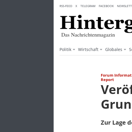
Skip
RSS-FEED
X
TELEGRAM
FACEBOOK
NEWSLETT
to
content
Das Nachrichtenmagazin
Politik
Wirtschaft
Globales
S
Forum Informati
Report
Verö
Grun
Zur Lage 