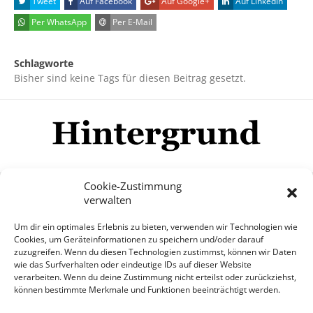
Tweet
Auf Facebook
Auf Google+
Auf LinkedIn
Per WhatsApp
Per E-Mail
Schlagworte
Bisher sind keine Tags für diesen Beitrag gesetzt.
Cookie-Zustimmung
verwalten
Impressum
Datenschutzerklärung
Disclaimer
Um dir ein optimales Erlebnis zu bieten, verwenden wir Technologien wie
Mehr
Cookies, um Geräteinformationen zu speichern und/oder darauf
zuzugreifen. Wenn du diesen Technologien zustimmst, können wir Daten
wie das Surfverhalten oder eindeutige IDs auf dieser Website
© Copyright Hintergrund.de, 2015 - 2026
verarbeiten. Wenn du deine Zustimmung nicht erteilst oder zurückziehst,
können bestimmte Merkmale und Funktionen beeinträchtigt werden.