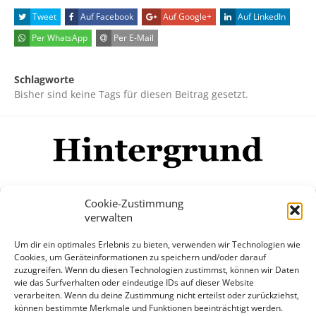
Tweet
Auf Facebook
Auf Google+
Auf LinkedIn
Per WhatsApp
Per E-Mail
Schlagworte
Bisher sind keine Tags für diesen Beitrag gesetzt.
Cookie-Zustimmung
verwalten
Impressum
Datenschutzerklärung
Disclaimer
Um dir ein optimales Erlebnis zu bieten, verwenden wir Technologien wie
Mehr
Cookies, um Geräteinformationen zu speichern und/oder darauf
zuzugreifen. Wenn du diesen Technologien zustimmst, können wir Daten
wie das Surfverhalten oder eindeutige IDs auf dieser Website
© Copyright Hintergrund.de, 2015 - 2026
verarbeiten. Wenn du deine Zustimmung nicht erteilst oder zurückziehst,
können bestimmte Merkmale und Funktionen beeinträchtigt werden.