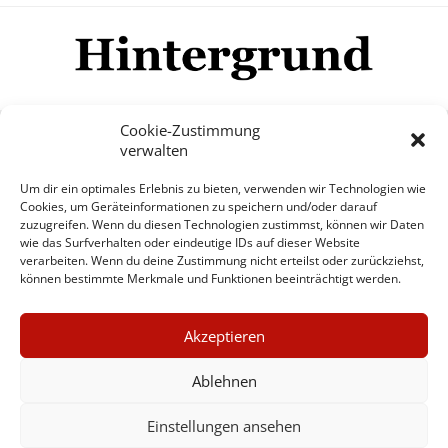
Cookie-Zustimmung
verwalten
Impressum
Datenschutzerklärung
Disclaimer
Um dir ein optimales Erlebnis zu bieten, verwenden wir Technologien wie
Mehr
Cookies, um Geräteinformationen zu speichern und/oder darauf
zuzugreifen. Wenn du diesen Technologien zustimmst, können wir Daten
wie das Surfverhalten oder eindeutige IDs auf dieser Website
© Copyright Hintergrund.de, 2015 - 2026
verarbeiten. Wenn du deine Zustimmung nicht erteilst oder zurückziehst,
können bestimmte Merkmale und Funktionen beeinträchtigt werden.
Zum Newsletter jetzt kostenlos
×
anmelden
Akzeptieren
GUTER JOURNALISMUS
erscheint ca. alle 4 Wochen
KOSTET GELD
Ablehnen
E-Mail
Einstellungen ansehen
UNTERSTÜTZEN SIE