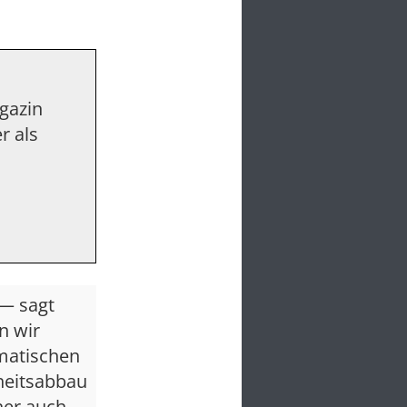
agazin
r als
 — sagt
n wir
amatischen
iheitsabbau
her auch