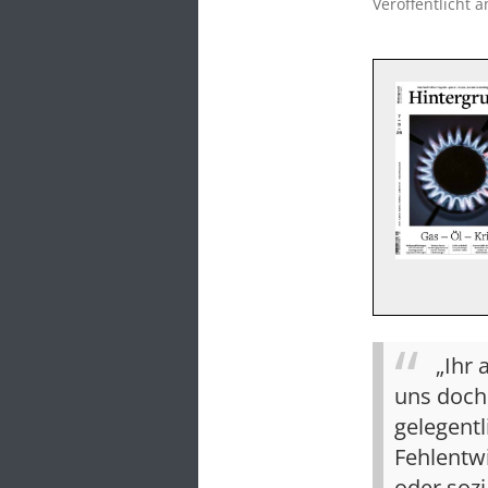
Veröffentlicht 
„Ihr 
uns doch
gelegentl
Fehlentwi
oder soz