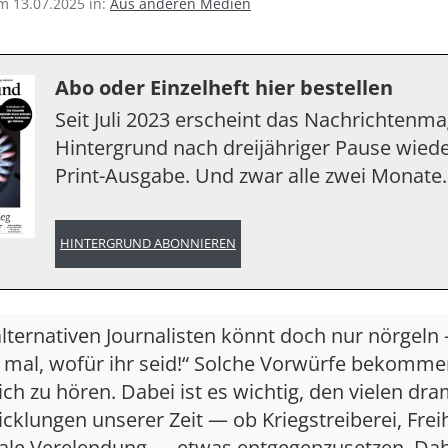
am 13.07.2025 in:
Aus anderen Medien
Abo oder Einzelheft hier bestellen
Seit Juli 2023 erscheint das Nachrichtenm
Hintergrund nach dreijähriger Pause wiede
Print-Ausgabe. Und zwar alle zwei Monate.
HINTERGRUND ABONNIEREN
alternativen Journalisten könnt doch nur nörgeln
 mal, wofür ihr seid!“ Solche Vorwürfe bekomme
ich zu hören. Dabei ist es wichtig, den vielen dr
cklungen unserer Zeit — ob Kriegstreiberei, Fre
iale Verelendung — etwas entgegenzusetzen. Da