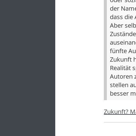
der Name
dass die
Aber sel
Zustände,
auseinan
fünfte Au
Zukunft h
Realität 
Autoren z
stellen a
besser m
Zukunft? M