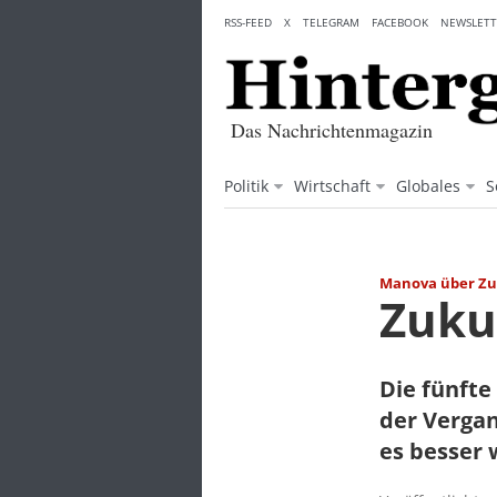
Skip
RSS-FEED
X
TELEGRAM
FACEBOOK
NEWSLETT
to
content
Das Nachrichtenmagazin
Politik
Wirtschaft
Globales
S
Manova über Zu
Zuku
Die fünfte
der Vergan
es besser 