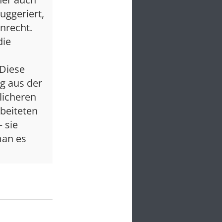
ggeriert,
nrecht.
die
 Diese
og aus der
licheren
beiteten
 sie
man es