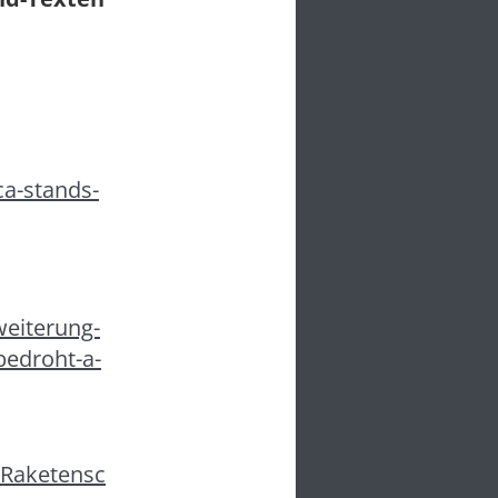
a-stands-
weiterung-
-bedroht-a-
SRaketensc