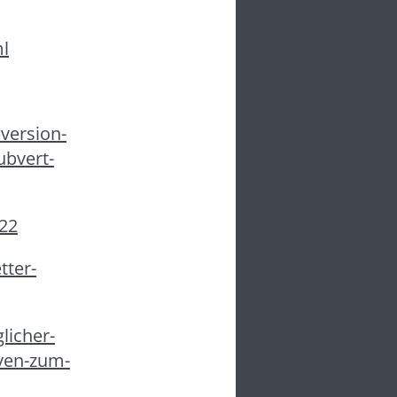
ml
version-
ubvert-
522
tter-
licher-
rven-zum-