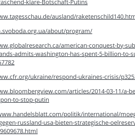
raschend-klare-Botschaft-Putins
www.tagesschau.de/ausland/raketenschild140.ht
en.svoboda.org.ua/about/program/
www.globalresearch.ca/american-conquest-by-sub
lands-admits-washington-has-spent-5-billion-to-s
67782
ww.cfr.org/ukraine/respond-ukraines-crisis/p32
www.bloombergview.com/articles/2014-03-11/a-be
pon-to-stop-putin
www.handelsblatt.com/politik/international/moeg
gegen-russland-usa-bieten-strategische-oelrese
/9609678.html