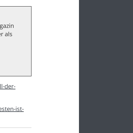
agazin
r als
l-der-
sten-ist-