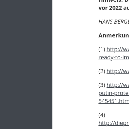
vor 2022 a
HANS BERG
Anmerkung
(1)
http://
ready-to-im
(2)
http://w
(3)
http://w
putin-prote
545451.htm
(4)
http://die