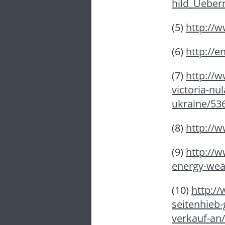
hild_Ueber
(5)
http://
(6)
http://
(7)
http://
victoria-nu
ukraine/53
(8)
http://w
(9)
http://
energy-wea
(10)
http://
seitenhieb-
verkauf-an