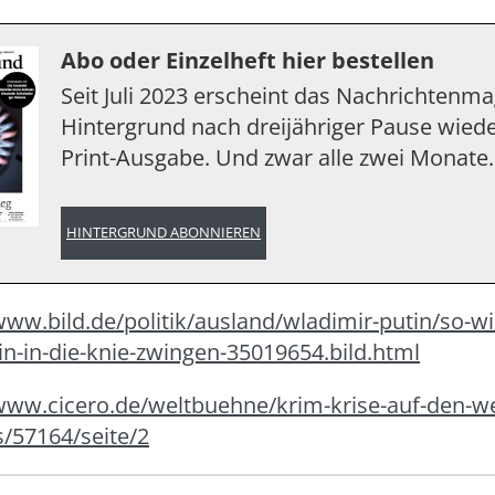
Abo oder Einzelheft hier bestellen
Seit Juli 2023 erscheint das Nachrichtenm
Hintergrund nach dreijähriger Pause wiede
Print-Ausgabe. Und zwar alle zwei Monate.
HINTERGRUND ABONNIEREN
www.bild.de/politik/ausland/wladimir-putin/so-wil
n-in-die-knie-zwingen-35019654.bild.html
/www.cicero.de/weltbuehne/krim-krise-auf-den-we
s/57164/seite/2