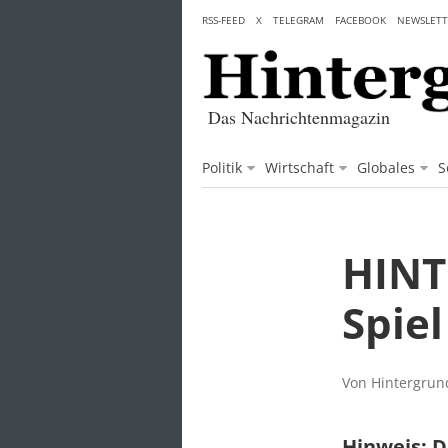
Skip
RSS-FEED
X
TELEGRAM
FACEBOOK
NEWSLETT
to
content
Das Nachrichtenmagazin
Politik
Wirtschaft
Globales
S
HINT
Spie
Von Hintergrund
Hinweis: D