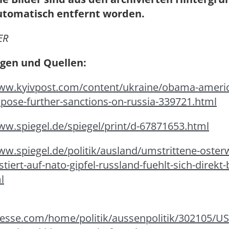
utomatisch entfernt worden.
ER
en und Quellen:
www.kyivpost.com/content/ukraine/obama-americ
pose-further-sanctions-on-russia-339721.html
ww.spiegel.de/spiegel/print/d-67871653.html
ww.spiegel.de/politik/ausland/umstrittene-oster
stiert-auf-nato-gipfel-russland-fuehlt-sich-direkt
l
presse.com/home/politik/aussenpolitik/302105/U