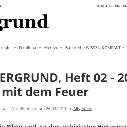
ER
STARTSEITE
ÜBER UN
oziales
Feuilleton
Medien
Buchreihe WISSEN KOMPAKT
ERGRUND, Heft 02 - 20
l mit dem Feuer
.de | Veröffentlicht am 26.03.2014 in:
Allgemein
ie Bilder sind aus den archivierten Hintergr