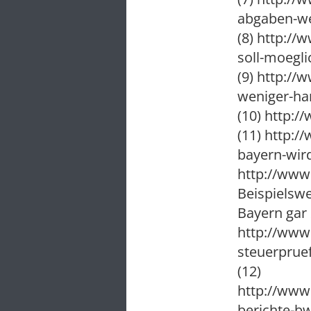
abgaben-we
(8) http://
soll-moegl
(9) http://
weniger-ha
(10) http:
(11) http:
bayern-wir
http://www.
Beispielswe
Bayern gar 
http://www
steuerprue
(12)
http://www
berichte-b