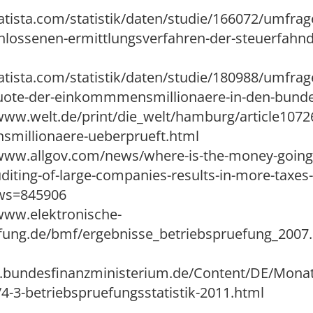
tatista.com/statistik/daten/studie/166072/umfrag
hlossenen-ermittlungsverfahren-der-steuerfahn
tatista.com/statistik/daten/studie/180988/umfrag
uote-der-einkommmensmillionaere-in-den-bund
/www.welt.de/print/die_welt/hamburg/article1072
millionaere-ueberprueft.html
//www.allgov.com/news/where-is-the-money-going
diting-of-large-companies-results-in-more-taxes-
ws=845906
/www.elektronische-
fung.de/bmf/ergebnisse_betriebspruefung_2007.
.bundesfinanzministerium.de/Content/DE/Monatsb
4-3-betriebspruefungsstatistik-2011.html