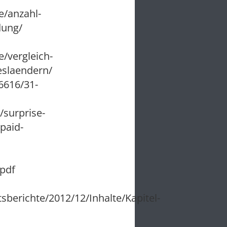
e/anzahl-
dung/
e/vergleich-
eslaendern/
6616/31-
/surprise-
paid-
pdf
erichte/2012/12/Inhalte/Kapitel-