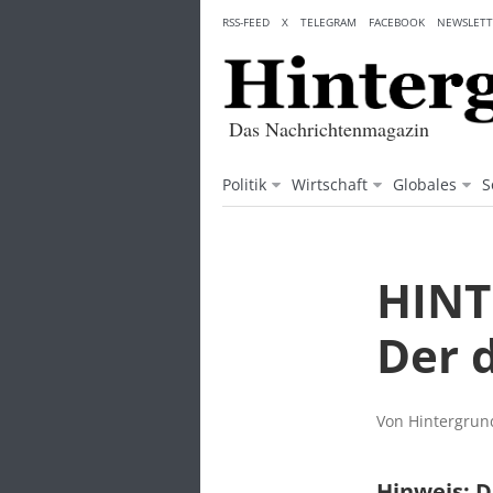
Skip
RSS-FEED
X
TELEGRAM
FACEBOOK
NEWSLETT
to
content
Das Nachrichtenmagazin
Politik
Wirtschaft
Globales
S
HINT
Der 
Von Hintergrund
Hinweis: D