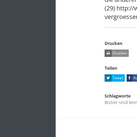
(29) http:
vergroesser
Drucken
Drucken
Teilen
Tweet
Au
Schlagworte
Bisher sind kei