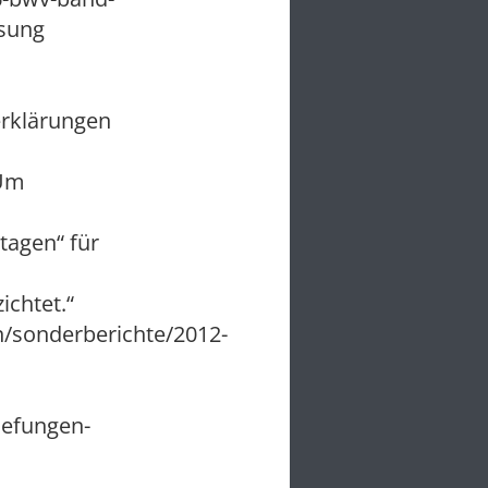
sung
erklärungen
 Um
tagen“ für
ichtet.“
/sonderberichte/2012-
uefungen-