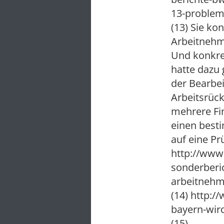
13-problem
(13) Sie ko
Arbeitnehme
Und konkre
hatte dazu 
der Bearbe
Arbeitsrüc
mehrere Fi
einen besti
auf eine Pr
http://www
sonderberi
arbeitnehm
(14) http:
bayern-wir
(15)