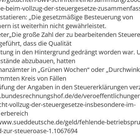
e-beim-vollzug-der-steuergesetze-zusammenfas
nstatieren: „Die gesetzmäßige Besteuerung von
rn ist weiterhin nicht gewährleistet.
ter„Die große Zahl der zu bearbeitenden Steuer
geführt, dass die Qualität
itung in den Hintergrund gedrängt worden war.
kstände abzubauen, hatten
nanzämter in „Grünen Wochen“ oder „Durchwink
mmten Kreis von Fällen
üfung der Angaben in den Steuererklärungen verz
.bundesrechnungshof.de/de/veroeffentlichungen
cht-vollzug-der-steuergesetze-insbesondere-im-
erbereich
//www.sueddeutsche.de/geld/fehlende-betriebspr
d-zur-steueroase-1.1067694