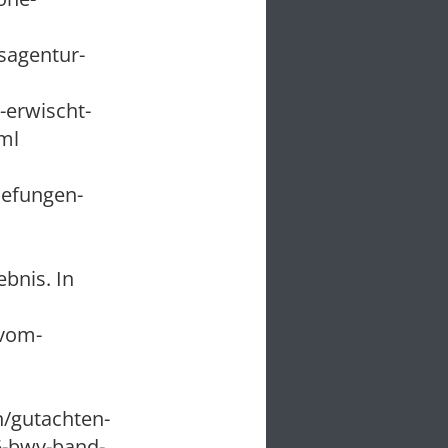
esagentur-
-erwischt-
ml
uefungen-
bnis. In
-vom-
/gutachten-
6-bwv-band-