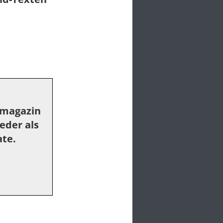
enmagazin
eder als
ate.