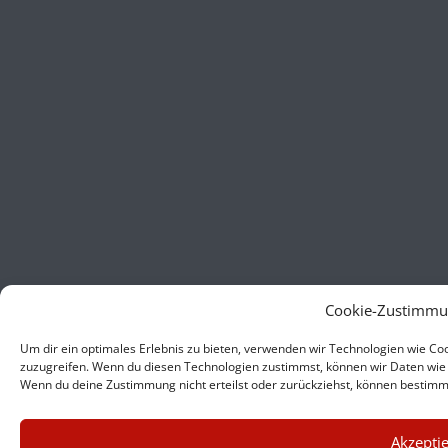
Cookie-Zustimmu
Um dir ein optimales Erlebnis zu bieten, verwenden wir Technologien wie C
zuzugreifen. Wenn du diesen Technologien zustimmst, können wir Daten wie d
Wenn du deine Zustimmung nicht erteilst oder zurückziehst, können bestim
×
Akzepti