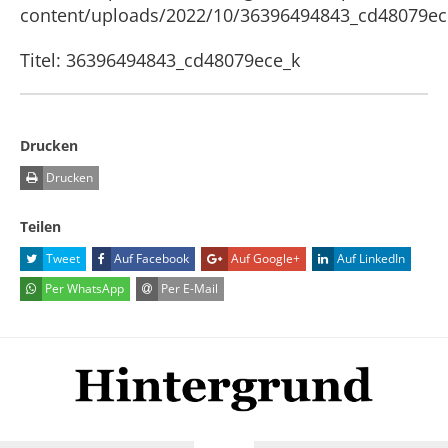
content/uploads/2022/10/36396494843_cd48079ec
Titel: 36396494843_cd48079ece_k
Drucken
Drucken
Teilen
Tweet
Auf Facebook
Auf Google+
Auf LinkedIn
Per WhatsApp
Per E-Mail