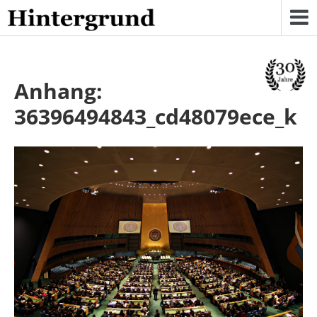
Skip
to
content
Anhang:
36396494843_cd48079ece_k