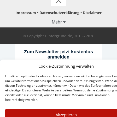
Impressum
Datenschutzerklärung
Disclaimer
Mehr
© Copyright Hintergrund.de, 2015 - 2026
Zum Newsletter jetzt kostenlos
anmelden
erscheint ca. alle 4 Wochen
Cookie-Zustimmung verwalten
E-Mail
Um dir ein optimales Erlebnis zu bieten, verwenden wir Technologien wie Coo
um Geräteinformationen zu speichern und/oder darauf zuzugreifen. Wenn d
diesen Technologien zustimmst, können wir Daten wie das Surfverhalten ode
Anmelden
eindeutige IDs auf dieser Website verarbeiten. Wenn du deine Zustimmung n
erteilst oder zurückziehst, können bestimmte Merkmale und Funktionen
beeinträchtigt werden.
×
Akzeptieren