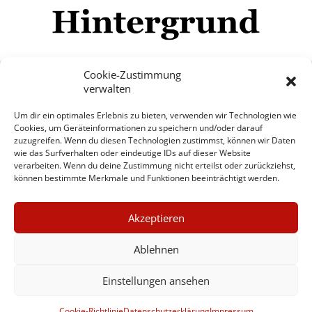
Cookie-Zustimmung
verwalten
Impressum
Datenschutzerklärung
Disclaimer
Um dir ein optimales Erlebnis zu bieten, verwenden wir Technologien wie
Mehr
Cookies, um Geräteinformationen zu speichern und/oder darauf
zuzugreifen. Wenn du diesen Technologien zustimmst, können wir Daten
wie das Surfverhalten oder eindeutige IDs auf dieser Website
© Copyright Hintergrund.de, 2015 - 2026
verarbeiten. Wenn du deine Zustimmung nicht erteilst oder zurückziehst,
können bestimmte Merkmale und Funktionen beeinträchtigt werden.
Zum Newsletter jetzt kostenlos
×
anmelden
Akzeptieren
GUTER JOURNALISMUS
erscheint ca. alle 4 Wochen
KOSTET GELD
Ablehnen
E-Mail
Einstellungen ansehen
UNTERSTÜTZEN SIE
HINTERGRUND
Anmelden
Cookie-Richtlinie
Datenschutzerklärung
Impressum