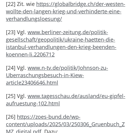
[22] Zit. wie
https://globalbridge.ch/der-westen-
wollte-den-langen-krieg-und-verhinderte-eine-
verhandlungsloesung/
[
23
]
Vgl
.
www.berliner-zeitung.de/politik-
gesellschaft/geopolitik/ukraine-haetten-die-
istanbul-verhandlungen-den-krieg-beenden-
koennen-li.2206712
[
24
]
Vgl
.
www.n-tv.de/politik/Johnson-zu-
Uberraschungsbesuch-in-Kiew-
article23406646.html
[
25
]
Vgl
.
www.tagesschau.de/ausland/eu-gipfel-
aufruestung-102.html
[
26
]
https://zoes-bund.de/wp-
content/uploads/2025/03/250306_Gruenbuch_Z
MZ_digital.pdf
.
Dazu: