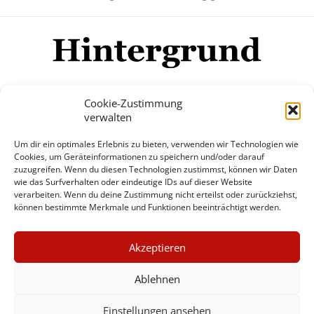
Cookie-Zustimmung
verwalten
Impressum
Datenschutzerklärung
Disclaimer
Um dir ein optimales Erlebnis zu bieten, verwenden wir Technologien wie
Mehr
Cookies, um Geräteinformationen zu speichern und/oder darauf
zuzugreifen. Wenn du diesen Technologien zustimmst, können wir Daten
wie das Surfverhalten oder eindeutige IDs auf dieser Website
© Copyright Hintergrund.de, 2015 - 2026
verarbeiten. Wenn du deine Zustimmung nicht erteilst oder zurückziehst,
können bestimmte Merkmale und Funktionen beeinträchtigt werden.
Zum Newsletter jetzt kostenlos
×
anmelden
Akzeptieren
GUTER JOURNALISMUS
erscheint ca. alle 4 Wochen
KOSTET GELD
Ablehnen
E-Mail
Einstellungen ansehen