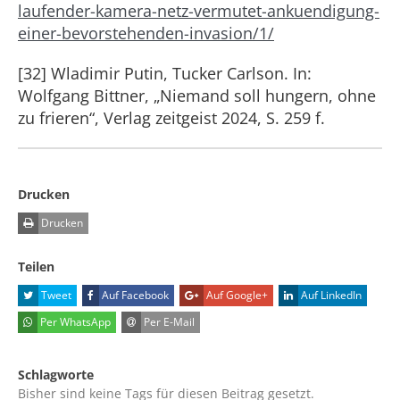
laufender-kamera-netz-vermutet-ankuendigung-
einer-bevorstehenden-invasion/1/
[32] Wladimir Putin, Tucker Carlson. In:
Wolfgang Bittner, „Niemand soll hungern, ohne
zu frieren“, Verlag zeitgeist 2024, S. 259 f.
Drucken
Drucken
Teilen
Tweet
Auf Facebook
Auf Google+
Auf LinkedIn
Per WhatsApp
Per E-Mail
Schlagworte
Bisher sind keine Tags für diesen Beitrag gesetzt.