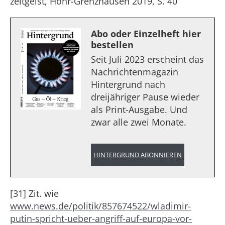
zeitgeist, Höhr-Grenzhausen 2019, S. 40
Abo oder Einzelheft hier
bestellen
Seit Juli 2023 erscheint das
Nachrichtenmagazin
Hintergrund nach
dreijähriger Pause wieder
als Print-Ausgabe. Und
zwar alle zwei Monate.
HINTERGRUND ABONNIEREN
[31] Zit. wie
www.news.de/politik/857674522/wladimir-
putin-spricht-ueber-angriff-auf-europa-vor-