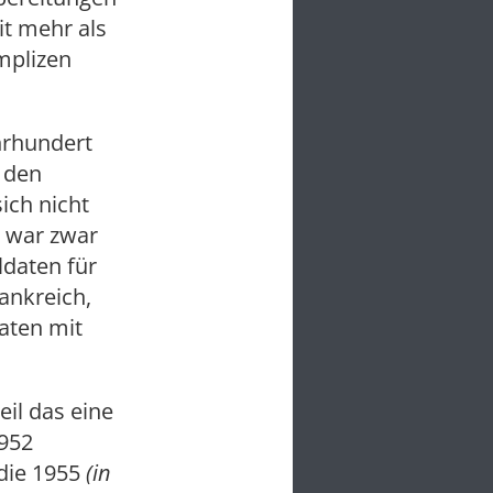
it mehr als
mplizen
ahrhundert
n den
ich nicht
n war zwar
ldaten für
ankreich,
aten mit
il das eine
1952
die 1955
(in