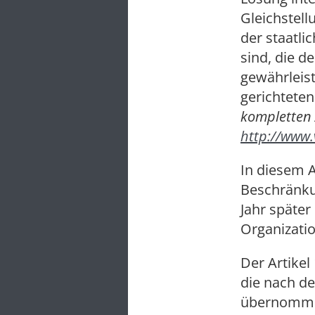
Gleichstel
der staatli
sind, die d
gewährleist
gerichtete
kompletten
http://www.
In diesem A
Beschränkun
Jahr später
Organizat
Der Artikel
die nach d
übernommen