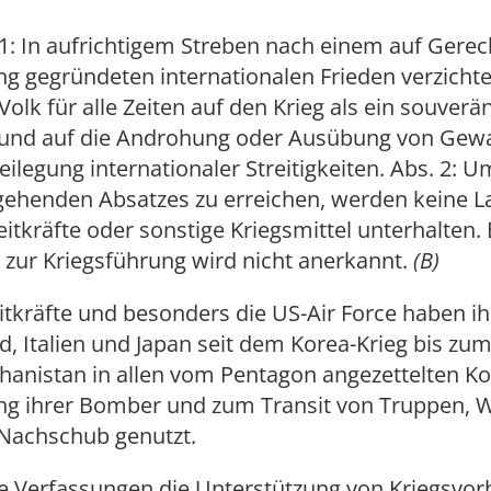
. 1: In aufrichtigem Streben nach einem auf Gerec
g gegründeten internationalen Frieden verzichte
Volk für alle Zeiten auf den Krieg als ein souverä
 und auf die Androhung oder Ausübung von Gewal
Beilegung internationaler Streitigkeiten. Abs. 2: U
gehenden Absatzes zu erreichen, werden keine La
eitkräfte oder sonstige Kriegsmittel unterhalten. 
 zur Kriegsführung wird nicht anerkannt.
(B)
itkräfte und besonders die US-Air Force haben ih
, Italien und Japan seit dem Korea-Krieg bis zum
ghanistan in allen vom Pentagon angezettelten Ko
ung ihrer Bomber und zum Transit von Truppen, 
Nachschub genutzt.
e Verfassungen die Unterstützung von Kriegsvor