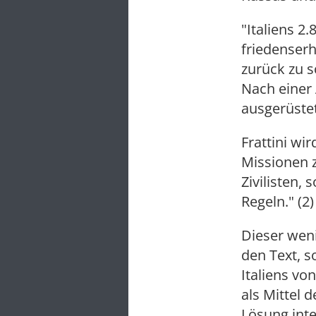
"Italiens 2
friedenserh
zurück zu s
Nach einer
ausgerüste
Frattini wi
Missionen 
Zivilisten,
Regeln." (2)
Dieser weni
den Text, s
Italiens von
als Mittel d
Lösung inte