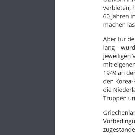
verbieten, 
60 Jahren i
machen las
Aber für de
lang – wurd
jeweiligen 
mit eigenen
1949 an der
den Korea-K
die Niederl
Truppen un
Griechenlan
Vorbedingun
zugestande