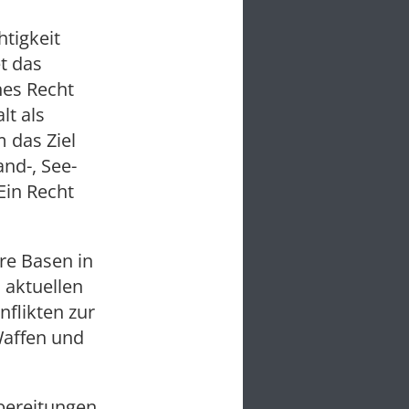
htigkeit
t das
nes Recht
t als
m das Ziel
nd-, See-
Ein Recht
re Basen in
 aktuellen
nflikten zur
Waffen und
bereitungen