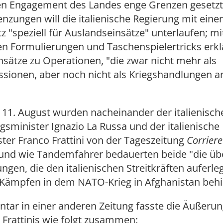
hen Engagement des Landes enge Grenzen gesetzt
nzungen will die italienische Regierung mit ein
tz "speziell für Auslandseinsätze" unterlaufen; mi
n Formulierungen und Taschenspielertricks erklä
sätze zu Operationen, "die zwar nicht mehr als
ssionen, aber noch nicht als Kriegshandlungen 
 11. August wurden nacheinander der italienisch
gsminister Ignazio La Russa und der italienische
er Franco Frattini von der Tageszeitung
Corriere
, und wie Tandemfahrer bedauerten beide "die üb
gen, die den italienischen Streitkräften auferle
n Kämpfen in dem NATO-Krieg in Afghanistan behi
tar in einer anderen Zeitung fasste die Äußeru
Frattinis wie folgt zusammen: