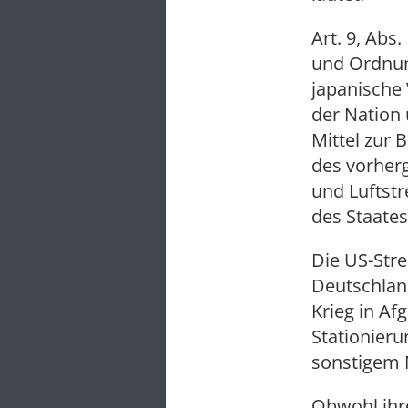
Art. 9, Abs
und Ordnun
japanische 
der Nation
Mittel zur 
des vorher
und Luftstr
des Staates
Die US-Stre
Deutschland
Krieg in Af
Stationier
sonstigem 
Obwohl ihr