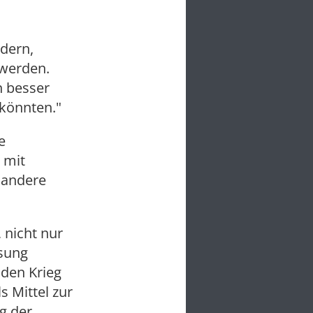
ndern,
 werden.
n besser
 könnten."
e
 mit
, andere
 nicht nur
ssung
t den Krieg
s Mittel zur
g der