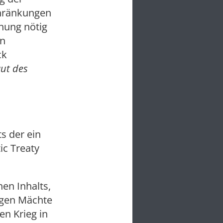
chränkungen
dnung nötig
rn
ck
aut des
s der ein
ic Treaty
hen Inhalts,
igen Mächte
n Krieg in