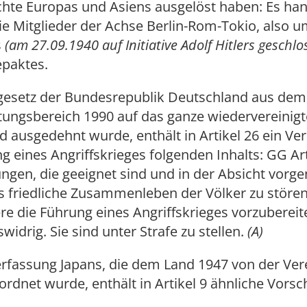
hte Europas und Asiens ausgelöst haben: Es han
e Mitglieder der Achse Berlin-Rom-Tokio, also u
s
(am 27.09.1940 auf Initiative Adolf Hitlers geschl
paktes.
esetz der Bundesrepublik Deutschland aus dem 
tungsbereich 1990 auf das ganze wiedervereinigt
 ausgedehnt wurde, enthält in Artikel 26 ein Ve
g eines Angriffskrieges folgenden Inhalts: GG Art
ungen, die geeignet sind und in der Absicht vo
s friedliche Zusammenleben der Völker zu stören
e die Führung eines Angriffskrieges vorzubereit
widrig. Sie sind unter Strafe zu stellen.
(A)
rfassung Japans, die dem Land 1947 von der Vere
ordnet wurde, enthält in Artikel 9 ähnliche Vorsch