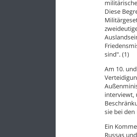
militärisc
Diese Begre
Militärgese
zweideutige
Auslandsein
Friedensmi
sind". (1)
Am 10. und
Verteidigun
Außenminist
interviewt
Beschränkun
sie bei de
Ein Kommen
Russas und 