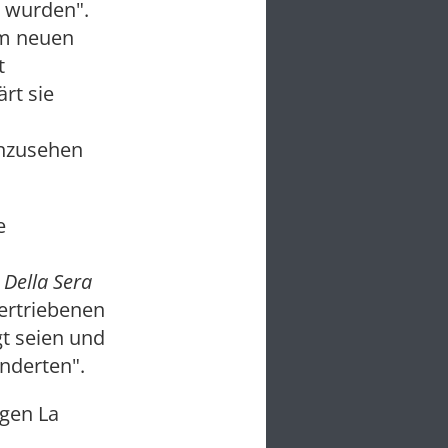
 wurden".
em neuen
t
rt sie
anzusehen
e
 Della Sera
ertriebenen
gt seien und
nderten".
ngen La