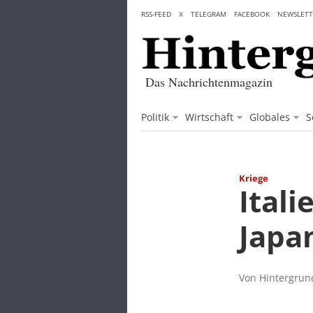
Skip
RSS-FEED
X
TELEGRAM
FACEBOOK
NEWSLETT
to
content
Das Nachrichtenmagazin
Politik
Wirtschaft
Globales
S
Kriege
Ital
Japa
Von Hintergrund