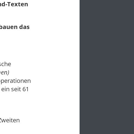
und-Texten
 bauen das
sche
hen)
operationen
ein seit 61
Zweiten