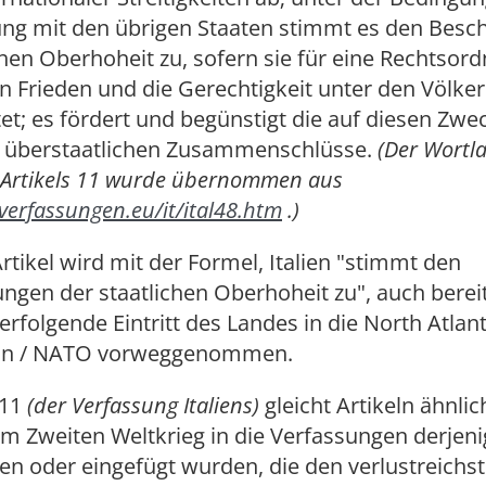
lung mit den übrigen Staaten stimmt es den Bes
chen Oberhoheit zu, sofern sie für eine Rechtsor
en Frieden und die Gerechtigkeit unter den Völke
et; es fördert und begünstigt die auf diesen Zwe
n überstaatlichen Zusammenschlüsse.
(Der Wortl
 Artikels 11 wurde übernommen aus
verfassungen.eu/it/ital48.htm
.)
rtikel wird mit der Formel, Italien "stimmt den
gen der staatlichen Oberhoheit zu", auch bereit
 erfolgende Eintritt des Landes in die North Atlant
ion / NATO vorweggenommen.
 11
(der Verfassung Italiens)
gleicht Artikeln ähnlic
em Zweiten Weltkrieg in die Verfassungen derjen
 oder eingefügt wurden, die den verlustreichste