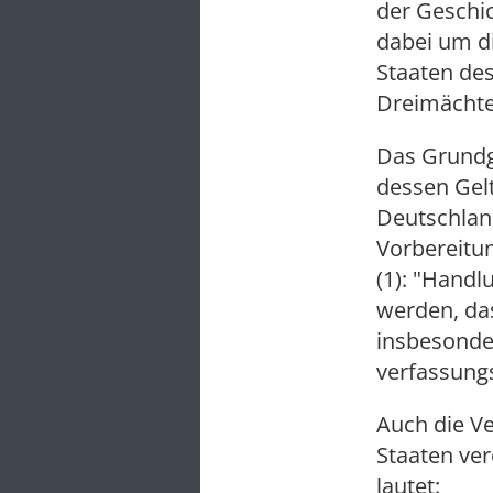
der Geschic
dabei um di
Staaten de
Dreimächte
Das Grundg
dessen Gel
Deutschland
Vorbereitun
(1): "Handl
werden, da
insbesonder
verfassungs
Auch die Ve
Staaten ver
lautet: