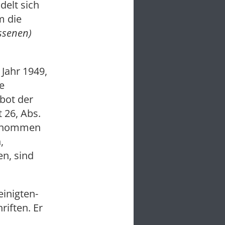
delt sich
m die
ossenen)
Jahr 1949,
e
rbot der
 26, Abs.
rgenommen
,
en, sind
inigten-
riften. Er