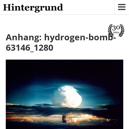
Skip
to
content
Anhang: hydrogen-bomb-
63146_1280