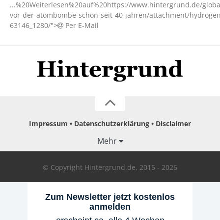
...%20Weiterlesen%20auf%20https://www.hintergrund.de/global
vor-der-atombombe-schon-seit-40-jahren/attachment/hydroge
63146_1280/">
Per E-Mail
Impressum
Datenschutzerklärung
Disclaimer
Mehr
© Copyright Hintergrund.de, 2015 - 2026
Zum Newsletter jetzt kostenlos
anmelden