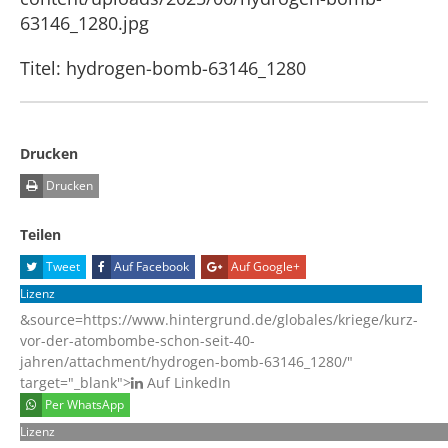
63146_1280.jpg
Titel: hydrogen-bomb-63146_1280
Drucken
Drucken
Teilen
Tweet
Auf Facebook
Auf Google+
Lizenz
&source=https://www.hintergrund.de/globales/kriege/kurz-
vor-der-atombombe-schon-seit-40-
jahren/attachment/hydrogen-bomb-63146_1280/"
target="_blank">
Auf LinkedIn
Per WhatsApp
Lizenz