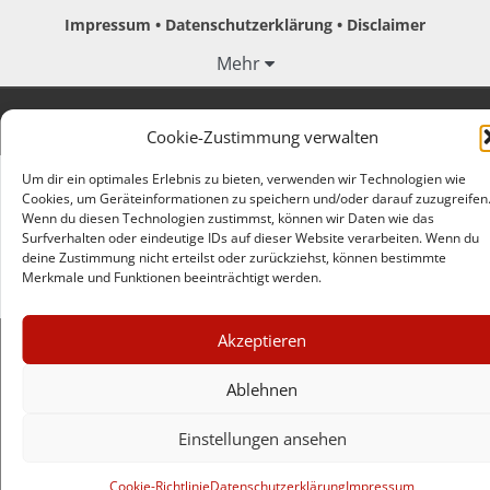
Impressum
Datenschutzerklärung
Disclaimer
Mehr
© Copyright Hintergrund.de, 2015 - 2026
Cookie-Zustimmung verwalten
Um dir ein optimales Erlebnis zu bieten, verwenden wir Technologien wie
Zum Newsletter jetzt kostenlos
Cookies, um Geräteinformationen zu speichern und/oder darauf zuzugreifen
anmelden
Wenn du diesen Technologien zustimmst, können wir Daten wie das
Surfverhalten oder eindeutige IDs auf dieser Website verarbeiten. Wenn du
erscheint ca. alle 4 Wochen
deine Zustimmung nicht erteilst oder zurückziehst, können bestimmte
Merkmale und Funktionen beeinträchtigt werden.
E-Mail
×
Akzeptieren
Anmelden
GUTER JOURNALISMUS
KOSTET GELD
Ablehnen
Einstellungen ansehen
UNTERSTÜTZEN SIE
HINTERGRUND
Cookie-Richtlinie
Datenschutzerklärung
Impressum