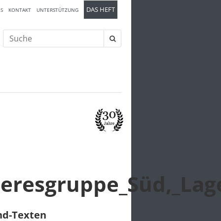
DAS HEFT
S
KONTAKT
UNTERSTÜTZUNG
Suche
nach:
eeresgruppe_Süd,_La
und-Texten