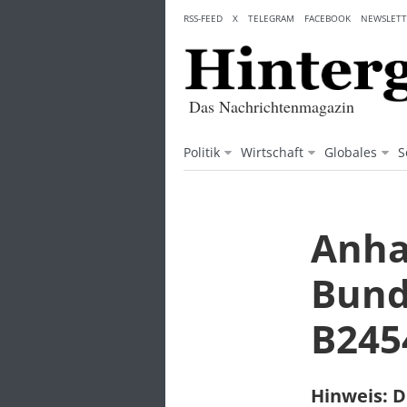
Skip
RSS-FEED
X
TELEGRAM
FACEBOOK
NEWSLETT
to
content
Das Nachrichtenmagazin
Politik
Wirtschaft
Globales
S
Anha
Bund
B245
Hinweis: D