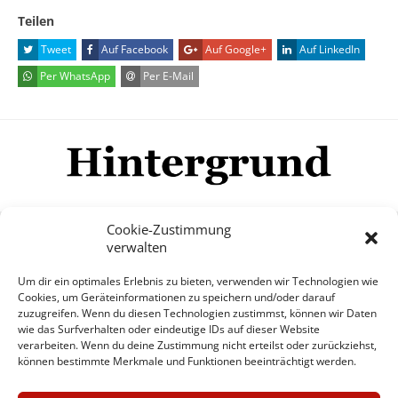
Teilen
Tweet
Auf Facebook
Auf Google+
Auf LinkedIn
Per WhatsApp
Per E-Mail
Cookie-Zustimmung
verwalten
Impressum
Datenschutzerklärung
Disclaimer
Um dir ein optimales Erlebnis zu bieten, verwenden wir Technologien wie
Mehr
Cookies, um Geräteinformationen zu speichern und/oder darauf
zuzugreifen. Wenn du diesen Technologien zustimmst, können wir Daten
wie das Surfverhalten oder eindeutige IDs auf dieser Website
© Copyright Hintergrund.de, 2015 - 2026
verarbeiten. Wenn du deine Zustimmung nicht erteilst oder zurückziehst,
können bestimmte Merkmale und Funktionen beeinträchtigt werden.
Zum Newsletter jetzt kostenlos