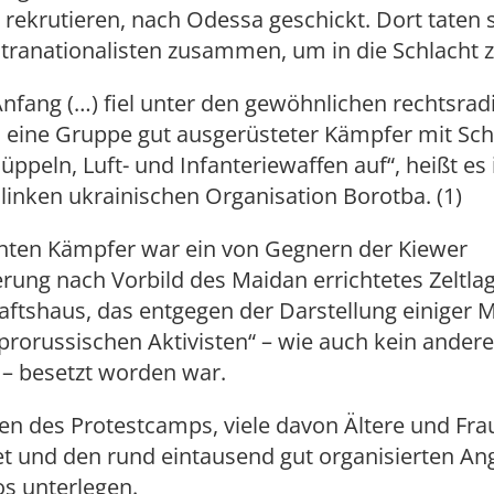
 rekrutieren, nach Odessa geschickt. Dort taten s
ltranationalisten zusammen, um in die Schlacht z
nfang (…) fiel unter den gewöhnlichen rechtsrad
 eine Gruppe gut ausgerüsteter Kämpfer mit Sch
ppeln, Luft- und Infanteriewaffen auf“, heißt es
 linken ukrainischen Organisation Borotba. (1)
chten Kämpfer war ein von Gegnern der Kiewer
rung nach Vorbild des Maidan errichtetes Zeltla
ftshaus, das entgegen der Darstellung einiger M
prorussischen Aktivisten“ – wie auch kein ande
 – besetzt worden war.
ten des Protestcamps, viele davon Ältere und Fr
t und den rund eintausend gut organisierten Ang
s unterlegen.