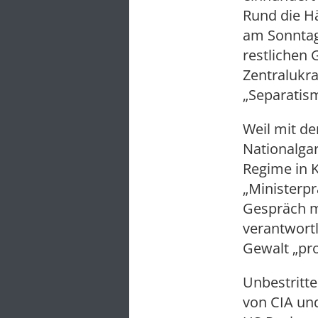
Rund die H
am Sonntag 
restlichen 
Zentralukra
„Separatis
Weil mit de
Nationalgar
Regime in K
„Ministerpr
Gespräch m
verantwort
Gewalt „pro
Unbestritt
von CIA und