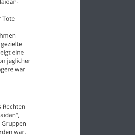
Maidan-
r Tote
g
nahmen
gezielte
eigt eine
n jeglicher
ngere war
s Rechten
aidan“,
e Gruppen
orden war.