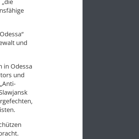
 „die
nsfähige
 Odessa“
Gewalt und
on in Odessa
ktors und
„Anti-
 Slawjansk
rgefechten,
isten.
schützen
bracht.