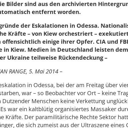
ie Bilder sind aus den archivierten Hintergr
utomatisch entfernt worden.
gründe der Eskalationen in Odessa. Nationalis
che Kräfte – von Kiew orchestriert – exekutier
 offensichtlich einige ihrer Opfer. CIA und FB
 in Kiew. Medien in Deutschland leisten de
der Ukraine teilweise Rückendeckung –
AN RANGE, 5. Mai 2014 –
skalation in Odessa, bei der am Freitag über vie
arben, war – so Beobachter vor Ort – keine Tra
 Dutzender Menschen keine Verkettung unglückl
s war ein kaltblütig organisiertes Massaker dur
he Kräfte. Der paramilitärische Rechte Sektor ha
nger, die sich zumeist aus der Ultraszene eines