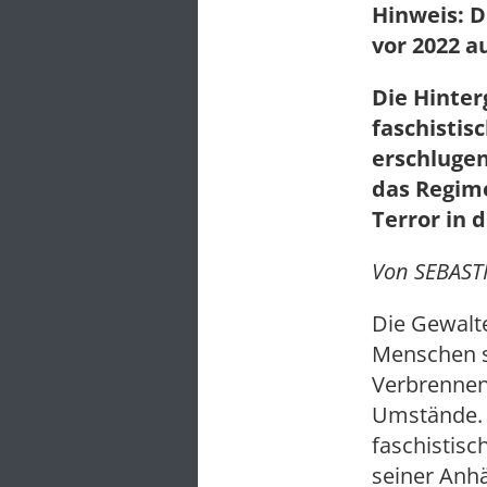
Hinweis: D
vor 2022 a
Die Hinter
faschistis
erschlugen
das Regime
Terror in 
Von SEBASTI
Die Gewalte
Menschen st
Verbrennen
Umstände. E
faschistisc
seiner Anhä