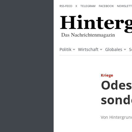
Skip
RSS-FEED
X
TELEGRAM
FACEBOOK
NEWSLETT
to
content
Das Nachrichtenmagazin
Politik
Wirtschaft
Globales
S
Kriege
Odes
sond
Von Hintergrund