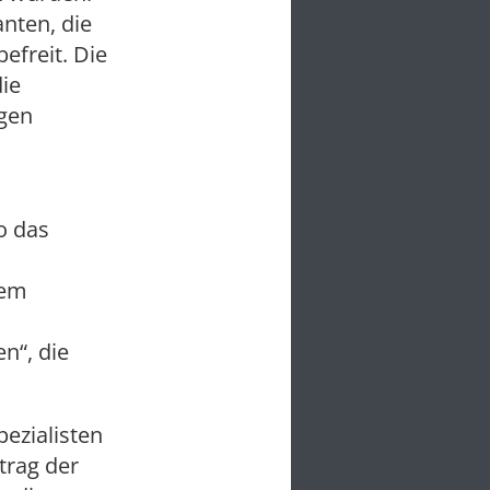
nten, die
efreit. Die
ie
egen
o das
nem
n“, die
ezialisten
trag der