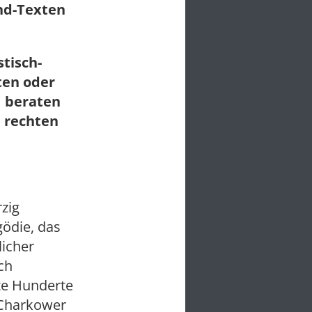
und-Texten
tisch-
ten oder
I beraten
m rechten
rzig
gödie, das
icher
ch
tte Hunderte
 Charkower