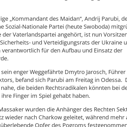
ige „Kommandant des Maidan“, Andrij Parubi, de
he Sozial-Nationale Partei (heute Swoboda) mitg
e der Vaterlandspartei angehört, ist nun Vorsitze
Sicherheits- und Verteidigungsrats der Ukraine 
verantwortlich für den Aufbau und Einsatz der
rde.
 sein enger Weggefährte Dmytro Jarosch, Führer
tors, befand sich Parubi am Freitag in Odessa. D
nahe, die beiden Rechtsradikalen könnten bei d
 ihre Finger im Spiel gehabt haben.
assaker wurden die Anhänger des Rechten Sekt
tz wieder nach Charkow geleitet, während mehr 
 überlebende Opfer des Pogroms festgenomme