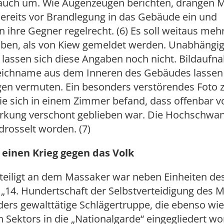
auch um. Wie Augenzeugen berichten, drangen 
ereits vor Brandlegung in das Gebäude ein und
n ihre Gegner regelrecht. (6) Es soll weitaus meh
ben, als von Kiew gemeldet werden. Unabhängi
 lassen sich diese Angaben noch nicht. Bildauf
ichname aus dem Inneren des Gebäudes lassen 
en vermuten. Ein besonders verstörendes Foto z
die sich in einem Zimmer befand, dass offenbar vo
rkung verschont geblieben war. Die Hochschwa
drosselt worden. (7)
 einen Krieg gegen das Volk
teiligt an dem Massaker war neben Einheiten de
 „14. Hundertschaft der Selbstverteidigung des M
ders gewalttätige Schlägertruppe, die ebenso wi
 Sektors in die „Nationalgarde“ eingegliedert w