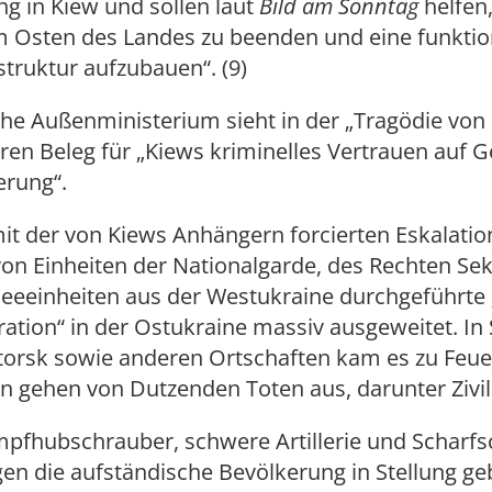
g in Kiew und sollen laut
Bild am Sonntag
helfen,
im Osten des Landes zu beenden und eine funktio
struktur aufzubauen“. (9)
che Außenministerium sieht in der „Tragödie von
ren Beleg für „Kiews kriminelles Vertrauen auf 
erung“.
mit der von Kiews Anhängern forcierten Eskalati
on Einheiten der Nationalgarde, des Rechten Se
eeeinheiten aus der Westukraine durchgeführte 
ation“ in der Ostukraine massiv ausgeweitet. In
orsk sowie anderen Ortschaften kam es zu Feue
 gehen von Dutzenden Toten aus, darunter Zivil
mpfhubschrauber, schwere Artillerie und Scharf
n die aufständische Bevölkerung in Stellung ge