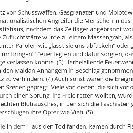
atz von Schusswaffen, Gasgranaten und Molotowc
 nationalistischen Angreifer die Menschen in das
ftshaus, nachdem das Zeltlager abgebrannt wo
e Zufluchtstätte wurde zu einem Massengrab, als
unter Parolen wie „lasst sie uns abfackeln“ oder „
n umbringen!“ Feuer legten und dafür sorgten, d
ge verlassen konnte. (3) Herbeieilende Feuerwe
 den Maidan-Anhängern in Beschlag genommen
z zu verhindern. (4) Auch sonst waren die Ereign
en Szenen geprägt. Viele von denen, die sich vor 
rch einen Sprung ins Freie retten wollten, wur
rechten Blutrausches, in den sich die Faschisten 
 erschlugen ihre Opfer wie Vieh. (5)
, die in dem Haus den Tod fanden, kamen durch 