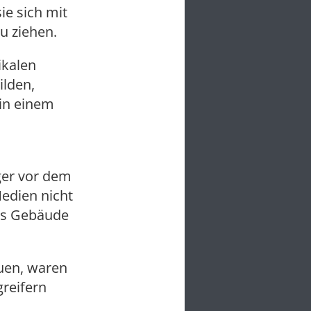
ie sich mit
u ziehen.
ikalen
ilden,
 in einem
ger vor dem
edien nicht
res Gebäude
auen, waren
reifern