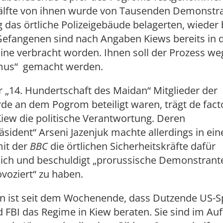
älfte von ihnen wurde von Tausenden Demonstra
das örtliche Polizeigebäude belagerten, wieder b
Gefangenen sind nach Angaben Kiews bereits in d
ine verbracht worden. Ihnen soll der Prozess w
mus“ gemacht werden.
r „14. Hundertschaft des Maidan“ Mitglieder der
de an dem Pogrom beteiligt waren, trägt de fact
iew die politische Verantwortung. Deren
äsident“ Arseni Jazenjuk machte allerdings in ei
it der
BBC
die örtlichen Sicherheitskräfte dafür
lich und beschuldigt „prorussische Demonstrante
voziert“ zu haben.
en ist seit dem Wochenende, dass Dutzende US-Sp
 FBI das Regime in Kiew beraten. Sie sind im Auf