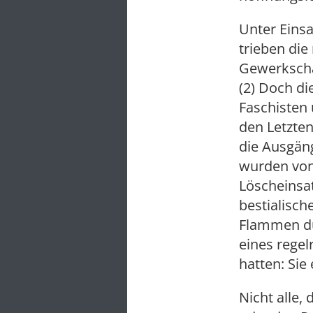
Unter Eins
trieben die
Gewerkscha
(2) Doch di
Faschisten 
den Letzte
die Ausgän
wurden von
Löscheinsat
bestialisch
Flammen du
eines regel
hatten: Sie
Nicht alle