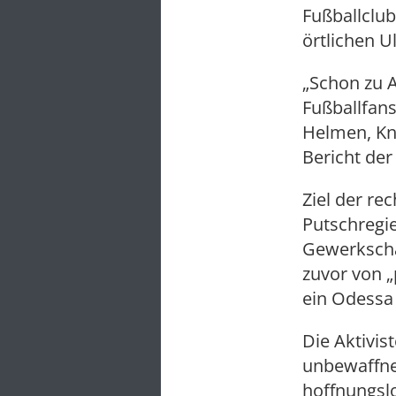
Fußballclub
örtlichen U
„Schon zu A
Fußballfans
Helmen, Knü
Bericht der
Ziel der re
Putschregie
Gewerkscha
zuvor von „
ein Odessa
Die Aktivis
unbewaffne
hoffnungslo