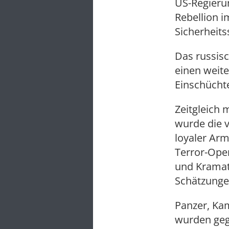
US-Regierun
Rebellion 
Sicherheits
Das russis
einen weite
Einschücht
Zeitgleich 
wurde die v
loyaler Arm
Terror-Oper
und Kramat
Schätzungen
Panzer, Ka
wurden gege