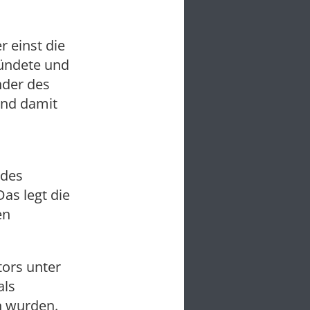
r einst die
ründete und
nder des
und damit
 des
as legt die
en
ors unter
als
n wurden.