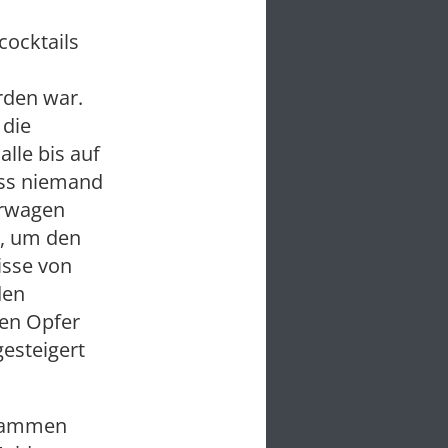
ocktails
rden war.
 die
alle bis auf
ass niemand
hrwagen
, um den
isse von
den
den Opfer
gesteigert
Flammen