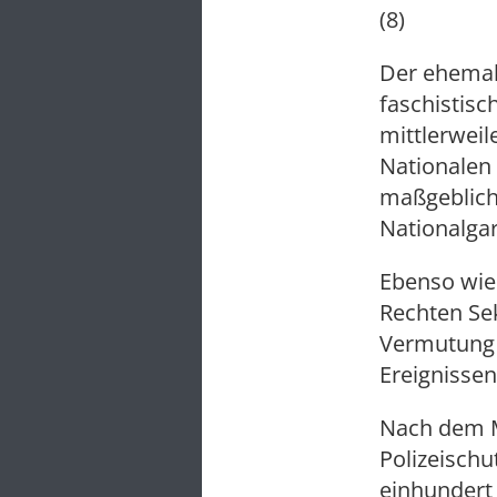
(8)
Der ehemal
faschistisc
mittlerweil
Nationalen 
maßgeblich 
Nationalga
Ebenso wie
Rechten Sek
Vermutung 
Ereignissen
Nach dem M
Polizeischu
einhundert