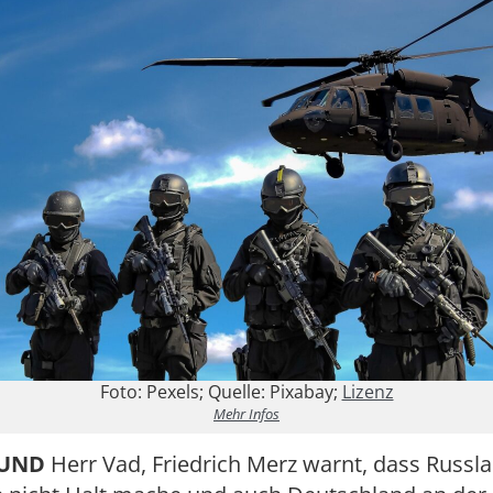
Foto: Pexels; Quelle: Pixabay;
Lizenz
Mehr Infos
RUND
Herr Vad, Friedrich Merz warnt, dass Russl