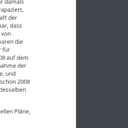
ar damals
apaziert,
aft der
bar, dass
h von
waren die
 für
008 auf dem
fnahme der
e, und
l schon 2008
 desselben
ellen Pläne,