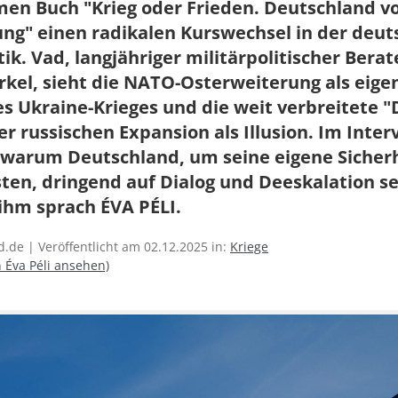
en Buch "Krieg oder Frieden. Deutschland vo
ng" einen radikalen Kurswechsel in der deu
ik. Vad, langjähriger militärpolitischer Berat
kel, sieht die NATO-Osterweiterung als eigen
s Ukraine-Krieges und die weit verbreitete 
er russischen Expansion als Illusion. Im Inter
, warum Deutschland, um seine eigene Sicherh
ten, dringend auf Dialog und Deeskalation s
ihm sprach ÉVA PÉLI.
.de | Veröffentlicht am 02.12.2025 in:
Kriege
n Éva Péli ansehen)