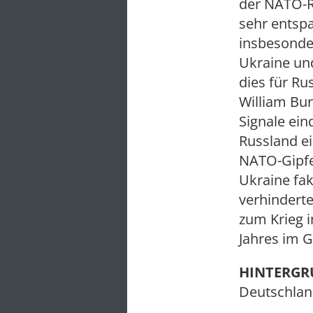
der NATO-R
sehr entsp
insbesonder
Ukraine und
dies für Ru
William Bu
Signale ein
Russland ei
NATO-Gipfe
Ukraine fak
verhinderte
zum Krieg 
Jahres im G
HINTERG
Deutschlan