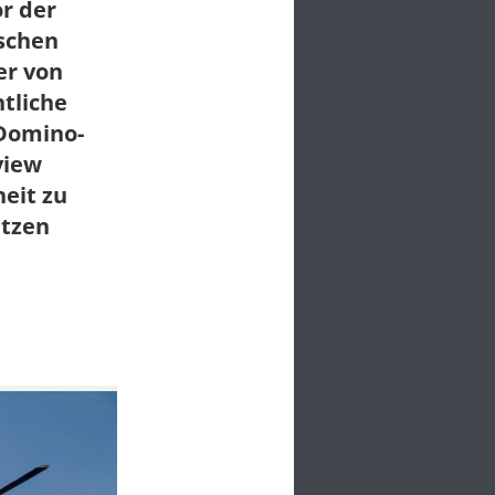
r der
tschen
er von
tliche
"Domino-
view
eit zu
etzen