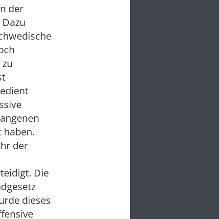
en der
. Dazu
schwedische
doch
 zu
st
gedient
ssive
rgangenen
t haben.
hr der
eidigt. Die
ndgesetz
urde dieses
ffensive