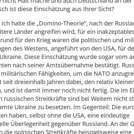
 nicht Halt mache und auch Deutschland an der 
isch ist diese Einschätzung aus Ihrer Sicht?
Ich halte die „Domino-Theorie“, nach der Russl
tere Länder angreifen wird, für ein inakzeptables
und für den Krieg waren die politischen und mil
ngen des Westens, angeführt von den USA, für d
er Ukraine. Diese Einschätzung wurde sogar vom 
nten nach seiner Amtsübernahme bestätigt. Russ
e militärischen Fähigkeiten, um die NATO anzugre
t seit dreieinhalb Jahren dabei, den relativ klein
, und ist damit immer noch nicht fertig. Die im E
n russischen Streitkräfte sind bei Weitem nicht s
amte Ukraine zu besetzen. Im Gegenteil: Die eur
n haben, selbst ohne die USA, eine eindeutige
elle Überlegenheit gegenüber Russland. An der 
 die polnischen Streitkräfte beispielsweise eine