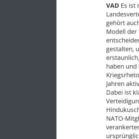
VAD
Es ist
Landesvert
gehört auc
Modell der 
entscheiden
gestalten, 
erstaunlich
haben und k
Kriegsrheto
Jahren akt
Dabei ist k
Verteidigun
Hindukusch 
NATO-Mitgl
verankerten
ursprünglic