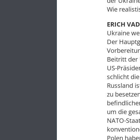
der Ukraine
Wie realist
ERICH VAD
Ukraine wei
Der Hauptgr
Vorbereitu
Beitritt d
US-Präside
schlicht di
Russland is
zu besetzen
befindliche
um die ges
NATO-Staate
konvention
Polen haben