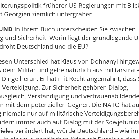
erungspolitik früherer US-Regierungen mit Blick
d Georgien ziemlich untergraben.
RUND
In Ihrem Buch unterscheiden Sie zwischen
g und Sicherheit. Worin liegt der grundlegende U
droht Deutschland und die EU?
esen Unterschied hat Klaus von Dohnanyi hingew
em Militär und gehe natürlich aus militärstrat
e Dinge heran. Er hat mit Recht angemahnt, dass 
s Verteidigung. Zur Sicherheit gehören Dialog,
usgleich, Verständigung und vertrauensbildend
mit dem potenziellen Gegner. Die NATO hat a
g niemals nur auf militärische Verteidigungsberei
ondern immer auch auf Dialog mit der Sowjetunio
ieles verändert hat, würde Deutschland – wie im