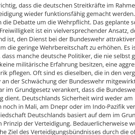
 richtig, dass die deutschen Streitkräfte im Rahm
eidigung wieder funktionsfähig gemacht werden
h die Debatte um die Wehrpflicht. Das geplante 
Freiwilligkeit ist ein vielversprechender Ansatz, 
d ist, den Dienst bei der Bundeswehr attraktiver
um die geringe Wehrbereitschaft zu erhöhen. Es i
, dass manche deutsche Politiker, die nie selbst 
eine militärische Erfahrung besitzen, eine aggre
rik pflegen. Oft sind es dieselben, die in den ve
iv an der Schwächung der Bundeswehr mitgewirk
lar im Grundgesetz verankert, dass die Bundeswe
g dient. Deutschlands Sicherheit wird weder am
noch in Mali, am Dnepr oder im Indo-Pazifik vert
iedschaft Deutschlands basiert auf dem im Gru
 Prinzip der Verteidigung. Bedauerlicherweise w
he Ziel des Verteidigungsbündnisses durch die o