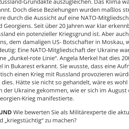
ussland-Grundakte auszugleichen. Das Klima w
annt. Doch diese Beziehungen wurden maßlos str
e durch die Aussicht auf eine NATO-Mitgliedsch
 Georgiens. Seit über 20 Jahren war klar erkenn
ssland ein potenzieller Kriegsgrund ist. Aber auc
rns, dem damaligen US- Botschafter in Moskau, 
deutig: Eine NATO-Mitgliedschaft der Ukraine war
ne „dunkel-rote Linie“. Angela Merkel hat dies 2
l in Bukarest erkannt. Sie wusste, dass eine Au
tisch einen Krieg mit Russland provozieren würd
 dies. Hätte sie nicht so gehandelt, wäre es woh
in der Ukraine gekommen, wie er sich im August
eorgien-Krieg manifestierte.
RUND
Wie bewerten Sie als Militärexperte die aktu
d „kriegstüchtig“ zu machen?