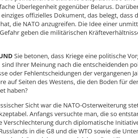
bfache Überlegenheit gegenüber Belarus. Darübe
n einziges offizielles Dokument, das belegt, dass 
 hat, die NATO anzugreifen. Die Idee einer unmit
Gefahr geben die militärischen Kräfteverhältniss
RUND
Sie betonen, dass Kriege eine politische Vo
 sind Ihrer Meinung nach die entscheidenden pol
se oder Fehlentscheidungen der vergangenen Ja
e auf Seiten des Westens, die den Boden für de
tet haben?
ssischer Sicht war die NATO-Osterweiterung stet
kzeptabel. Anfangs versuchte man, die so entst
e Verschlechterung durch diplomatische Initiativ
usslands in die G8 und die WTO sowie die Unte