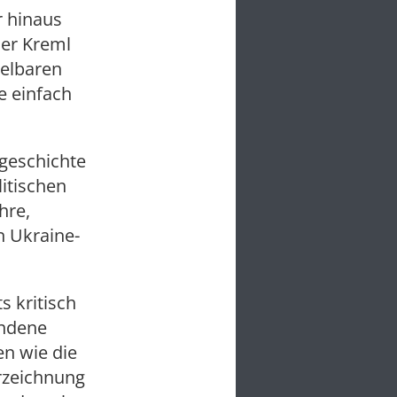
r hinaus
der Kreml
telbaren
e einfach
rgeschichte
itischen
hre,
n Ukraine-
s kritisch
andene
en wie die
rzeichnung