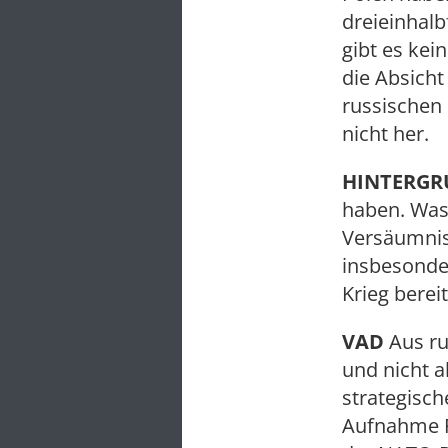
dreieinhal
gibt es kei
die Absicht
russischen 
nicht her.
HINTERG
haben. Was
Versäumnis
insbesonder
Krieg berei
VAD
Aus ru
und nicht a
strategisch
Aufnahme R