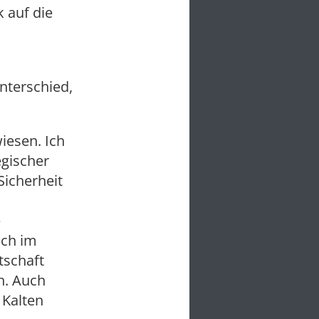
 auf die
nterschied,
iesen. Ich
egischer
Sicherheit
e
uch im
tschaft
n. Auch
 Kalten