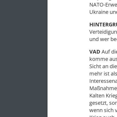
NATO-Erweit
Ukraine un
HINTERG
Verteidigun
und wer be
VAD
Auf di
komme aus d
Sicht an di
mehr ist al
Interessena
Maßnahmen 
Kalten Krie
gesetzt, s
wenn sich v