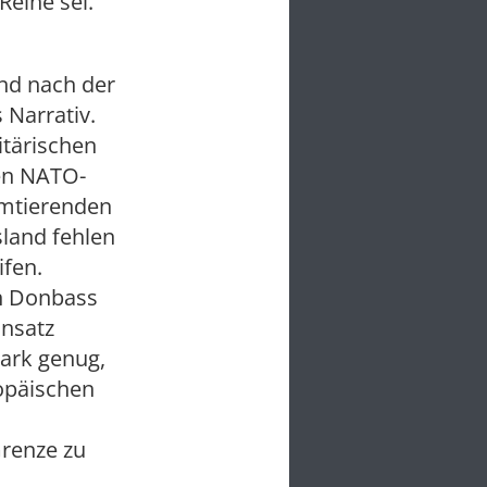
Reihe sei.
and nach der
 Narrativ.
itärischen
en NATO-
amtierenden
land fehlen
ifen.
en Donbass
insatz
tark genug,
opäischen
Grenze zu