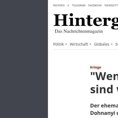
Skip
RSS-FEED
X
TELEGRAM
FACEBOOK
NEWSLETT
to
content
Das Nachrichtenmagazin
Politik
Wirtschaft
Globales
S
Kriege
"Wen
sind 
Der ehemal
Dohnanyi u