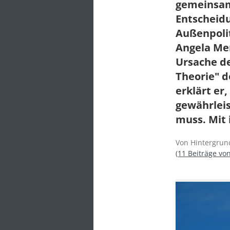
gemeinsam
Entscheidu
Außenpolit
Angela Mer
Ursache de
Theorie" d
erklärt er
gewährleis
muss. Mit 
Von Hintergrund
(11 Beiträge vo