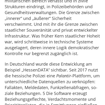
militärischen Bereich verlässt und in zivile
Strukturen eindringt, in Polizeibehörden und
Gesundheitsverwaltungen. Die Grenze zwischen
„innerer“ und „äußerer“ Sicherheit
verschwimmt. Und mit ihr die Grenze zwischen
staatlicher Souveränität und privat entwickelter
Infrastruktur. Was früher Kern staatlicher Hoheit
war, wird schrittweise in technische Systeme
ausge­lagert, deren innere Logik demokratischer
Kontrolle nur begrenzt zugänglich ist.
In Deutschland wurde diese Entwick­lung am
Beispiel „HessenDATA“ sicht­bar. Seit 2017 nutzt
die hessische Polizei eine
Palantir
­-Plattform, um
unterschied­liche Datenquellen zu verknüpfen:
Fallak­ten, Meldedaten, Funkzellenabfragen, so­
ziale Beziehungen. 5 Die Software erzeugt
Beziehungsgeflechte, Verdachtsmomente und
Prioritätenlisten, die in Ermittlun­gen einfließen.