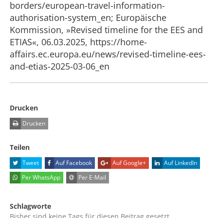
borders/european-travel-information-
authorisation-system_en; Europäische
Kommission, »Revised timeline for the EES and
ETIAS«, 06.03.2025, https://home-
affairs.ec.europa.eu/news/revised-timeline-ees-
and-etias-2025-03-06_en
Drucken
Drucken
Teilen
Tweet
Auf Facebook
Auf Google+
Auf LinkedIn
Per WhatsApp
Per E-Mail
Schlagworte
Bisher sind keine Tags für diesen Beitrag gesetzt.