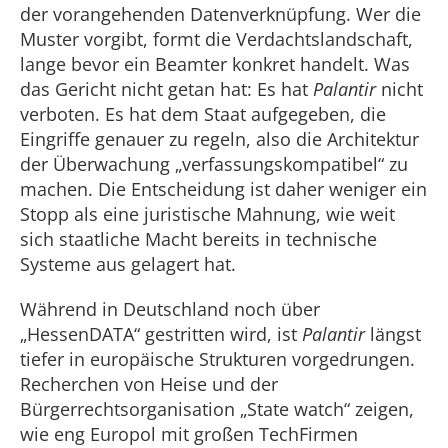
der vorangehenden Daten­verknüpfung. Wer die
Muster vorgibt, formt die Verdachtslandschaft,
lange bevor ein Beamter konkret handelt. Was
das Gericht nicht getan hat: Es hat
Palantir
nicht
ver­boten. Es hat dem Staat aufgegeben, die
Eingriffe genauer zu regeln, also die Archi­tektur
der Überwachung „verfassungskom­patibel“ zu
machen. Die Entscheidung ist daher weniger ein
Stopp als eine juristi­sche Mahnung, wie weit
sich staatliche Macht bereits in technische
Systeme aus­ gelagert hat.
Während in Deutschland noch über
„HessenDATA“ gestritten wird, ist
Palantir
längst
tiefer in europäische Struktu­ren vorgedrungen.
Recherchen von Heise und der
Bürgerrechtsorganisation „State­ watch“ zeigen,
wie eng Europol mit großen Tech­Firmen