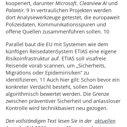
kooperiert, darunter
Microsoft
,
Clearview AI
und
Palantir
. 9 In vertraulichen Projekten werden
dort Analysewerkzeuge getestet, die europaweit
Polizeidaten, Kom­munikationsspuren und
offene Quellen zu­sammenführen sollen. 10
Parallel baut die EU mit Systemen wie dem
künftigen Reisedaten­System ETIAS eine eigene
Risikoinfrastruktur auf. ETIAS soll visafreie
Reisende vorab scannen, um „Sicherheits­,
Migrations­ oder Epidemirisiken“ zu
identifizieren. 11 Auch hier gilt: Schon bevor ein
konkreter Verdacht be­steht, sollen Daten
algorithmisch bewer­tet werden. Die Grenze
zwischen präven­tiver Sicherheit und anlassloser
Kontrolle wird technikbasiert neu gezogen.
Den vollständigen Text lesen Sie in der
aktuellen