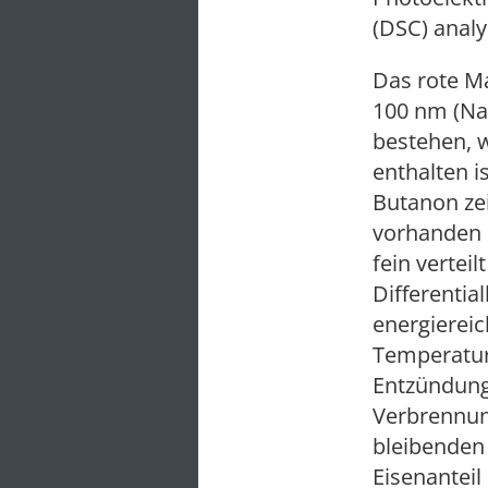
(DSC) analy
Das rote Ma
100 nm (Na
bestehen, 
enthalten i
Butanon ze
vorhanden 
fein vertei
Differentia
energierei
Temperatur 
Entzündung
Verbrennun
bleibenden 
Eisenanteil