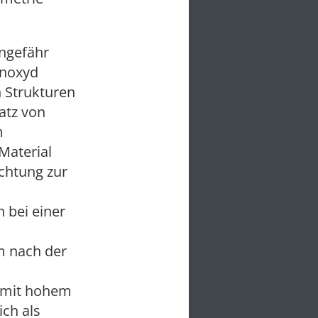
ungefähr
enoxyd
 Strukturen
atz von
m
Material
ichtung zur
 bei einer
m nach der
n mit hohem
ich als