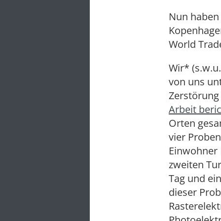
Nun haben 
Kopenhagen
World Trad
Wir* (s.w.u
von uns un
Zerstörung
Arbeit beri
Orten gesam
vier Probe
Einwohner 
zweiten Tu
Tag und ein
dieser Pro
Rasterelek
Photoelektr