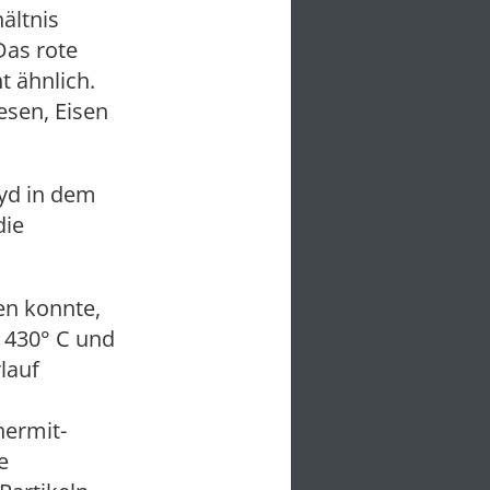
ältnis
Das rote
t ähnlich.
esen, Eisen
yd in dem
die
en konnte,
 430° C und
lauf
hermit-
e