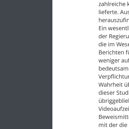
zahlreiche 
lieferte. A
herauszufin
Ein wesent
der Regier
die im Wes
Berichten 
weniger auf
bedeutsam 
Verpflichtu
Wahrheit üb
dieser Stud
übriggeblie
Videoaufzei
Beweismitt
mit der die