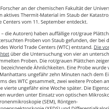
Forscher an der chemischen Fakultät der Univers
 aktives Thermit-Material im Staub der Katastr
e Centers vom 11. September entdeckt.
. – die Autoren) haben auffällige rot/graue Plättch
tersuchten Proben von Staub gefunden, der bei 
 des World Trade Centers (WTC) entstand.
Die vo
chtet
über die Untersuchung von vier an untersch
melten Proben. Die rot/grauen Plättchen zeigen 
n bezeichnende Ähnlichkeiten. Eine Probe wurde
Manhattans ungefähr zehn Minuten nach dem Ei
rms des WTC gesammelt, zwei weitere Proben a
e vierte ungefähr eine Woche später. Die Eigens
ben wurden unter Einsatz von optischen Mikrosk
tronenmikroskopie (SEM), Röntgen-
onenspektroskopie (XEDS) und Differentialkalor