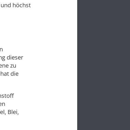
t und höchst
n
g dieser
bene zu
hat die
nstoff
en
l, Blei,