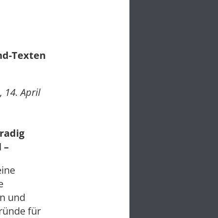
und-Texten
14. April
gradig
 –
eine
e
en und
ründe für