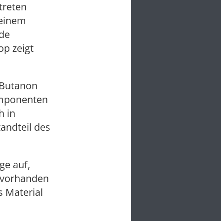
treten
 einem
nde
p zeigt
 Butanon
omponenten
h in
andteil des
ge auf,
 vorhanden
s Material