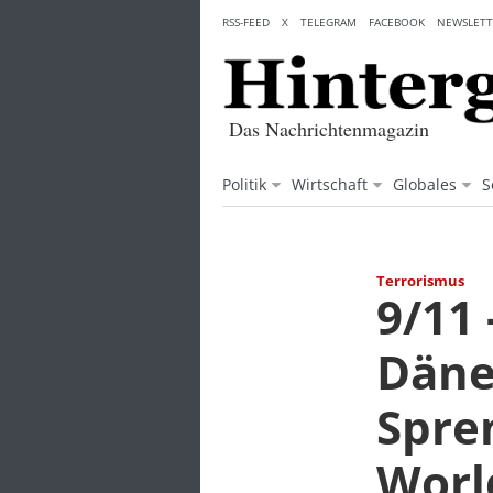
Skip
RSS-FEED
X
TELEGRAM
FACEBOOK
NEWSLETT
to
content
Das Nachrichtenmagazin
Politik
Wirtschaft
Globales
S
Terrorismus
9/11 
Däne
Spre
Worl