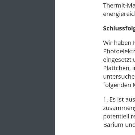
Thermit-Mat
energiereich
Schlussfo
Wir haben 
Photoelekt
eingesetzt
Plättchen, 
untersuchen
folgenden 
1. Es ist a
zusammenge
potentiell 
Barium und