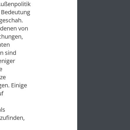
Außenpolitik
r Bedeutung
 geschah.
edenen von
chungen,
hten
n sind
eniger
e
nze
gen. Einige
uf
ls
zufinden,