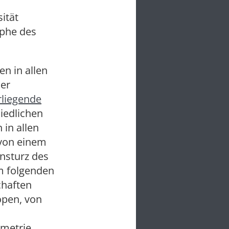
ität
ophe des
en in allen
der
rliegende
iedlichen
in allen
 von einem
nsturz des
m folgenden
chaften
open, von
imetrie