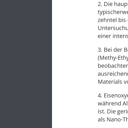
2. Die haup
typischerwe
zehntel bi
Untersuchu
einer inte
3. Bei der
(Methy-Eth
beobachten.
ausreichen
Materials v
4. Eisenoxy
während Al
ist. Die ge
als Nano-Th