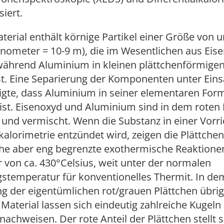
siert.
terial enthält körnige Partikel einer Größe von 
nometer = 10-9 m), die im Wesentlichen aus Eis
während Aluminium in kleinen plättchenförmigen
st. Eine Separierung der Komponenten unter Eins
igte, dass Aluminium in seiner elementaren For
ist. Eisenoxyd und Aluminium sind in dem roten 
lt und vermischt. Wenn die Substanz in einer Vorr
lkalorimetrie entzündet wird, zeigen die Plättchen
che aber eng begrenzte exothermische Reaktionen
von ca. 430°Celsius, weit unter der normalen
stemperatur für konventionelles Thermit. In de
g der eigentümlichen rot/grauen Plättchen übrig
Material lassen sich eindeutig zahlreiche Kugel
 nachweisen. Der rote Anteil der Plättchen stellt s