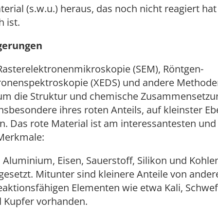
erial (s.w.u.) heraus, das noch nicht reagiert ha
 ist.
lgerungen
Rasterelektronenmikroskopie (SEM), Röntgen-
ronenspektroskopie (XEDS) und andere Methode
 um die Struktur und chemische Zusammensetzun
insbesondere ihres roten Anteils, auf kleinster E
. Das rote Material ist am interessantesten und 
Merkmale:
us Aluminium, Eisen, Sauerstoff, Silikon und Kohle
setzt. Mitunter sind kleinere Anteile von ander
reaktionsfähigen Elementen wie etwa Kali, Schwefe
 Kupfer vorhanden.