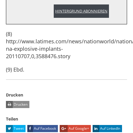
HINTERGRUND ABONNIEREN
(8)
http://www.latimes.com/news/nationworld/nation/
na-explosive-implants-
20110707,0,3588476.story
(9) Ebd.
Drucken
Drucken
Teilen
Tweet
Auf Facebook
Auf Google+
Auf LinkedIn