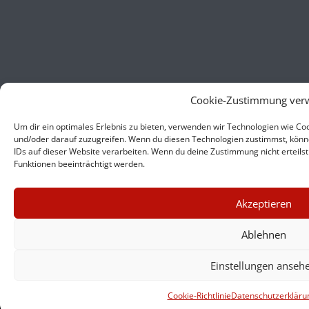
Cookie-Zustimmung ver
Um dir ein optimales Erlebnis zu bieten, verwenden wir Technologien wie C
und/oder darauf zuzugreifen. Wenn du diesen Technologien zustimmst, könne
IDs auf dieser Website verarbeiten. Wenn du deine Zustimmung nicht erteil
Funktionen beeinträchtigt werden.
×
Akzeptieren
GUTER JOURNALISMUS
KOSTET GELD
Ablehnen
Einstellungen anseh
UNTERSTÜTZEN SIE
HINTERGRUND
Cookie-Richtlinie
Datenschutzerkläru