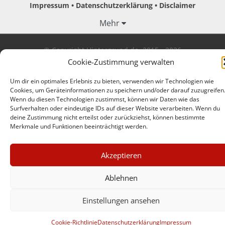
Impressum
Datenschutzerklärung
Disclaimer
Mehr
© Copyright Hintergrund.de, 2015 - 2026
Cookie-Zustimmung verwalten
Zum Newsletter jetzt kostenlos
Um dir ein optimales Erlebnis zu bieten, verwenden wir Technologien wie
anmelden
Cookies, um Geräteinformationen zu speichern und/oder darauf zuzugreifen
Wenn du diesen Technologien zustimmst, können wir Daten wie das
erscheint ca. alle 4 Wochen
Surfverhalten oder eindeutige IDs auf dieser Website verarbeiten. Wenn du
deine Zustimmung nicht erteilst oder zurückziehst, können bestimmte
E-Mail
Merkmale und Funktionen beeinträchtigt werden.
×
Anmelden
Akzeptieren
GUTER JOURNALISMUS
KOSTET GELD
Ablehnen
Einstellungen ansehen
UNTERSTÜTZEN SIE
HINTERGRUND
Cookie-Richtlinie
Datenschutzerklärung
Impressum