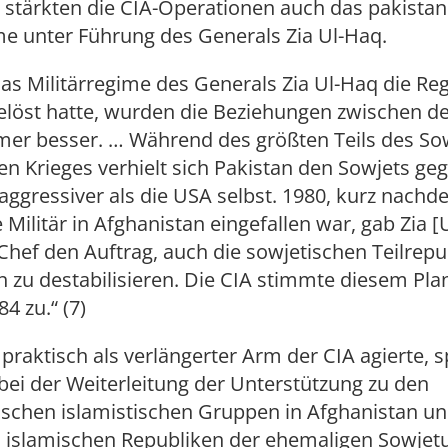
g stärkten die CIA-Operationen auch das pakista
me unter Führung des Generals Zia Ul-Haq.
s Militärregime des Generals Zia Ul-Haq die Re
elöst hatte, wurden die Beziehungen zwischen d
mer besser. … Während des größten Teils des Sow
n Krieges verhielt sich Pakistan den Sowjets ge
aggressiver als die USA selbst. 1980, kurz nach
 Militär in Afghanistan eingefallen war, gab Zia [
Chef den Auftrag, auch die sowjetischen Teilrepu
n zu destabilisieren. Die CIA stimmte diesem Pla
4 zu.“ (7)
r praktisch als verlängerter Arm der CIA agierte, s
bei der Weiterleitung der Unterstützung zu den
ischen islamistischen Gruppen in Afghanistan un
n islamischen Republiken der ehemaligen Sowjet