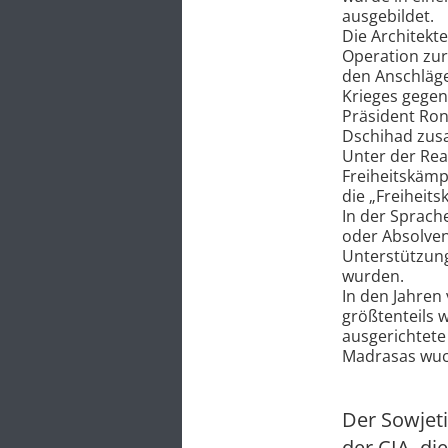
ausgebildet.
Die Architekt
Operation zur
den Anschläge
Krieges gegen
Präsident Ron
Dschihad zu
Unter der Rea
Freiheitskämp
die „Freiheits
In der Sprach
oder Absolven
Unterstützung
wurden.
In den Jahren
größtenteils w
ausgerichtete
Madrasas wuch
Der Sowjeti
der CIA, di