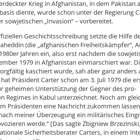
rdeckter Krieg in Afghanistan, in dem Pakistan a
asis diente, wurde schon unter der Regierung Ca
r sowjetischen „Invasion“ – vorbereitet.
fiziellen Geschichtsschreibung setzte die Hilfe de
aheddin (die „afghanischen Freiheitskämpfer“, 
 1980er Jahren ein, also erst nachdem die sowje
mber 1979 in Afghanistan einmarschiert war. Die
sorgfältig kaschiert wurde, sah aber ganz anders 
 hat Präsident Carter schon am 3. Juli 1979 die er
zur geheimen Unterstützung der Gegner des pro-
en Regimes in Kabul unterzeichnet. Noch am glei
em Präsidenten eine Nachricht zukommen lassen
 nach meiner Überzeugung ein militärisches Eingr
vozieren werde.“ [Das sagte Zbigniew Brzezinski
tionale Sicherheitsberater Carters, in einem Int