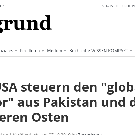
ER
STARTSEITE
ÜBER UN
oziales
Feuilleton
Medien
Buchreihe WISSEN KOMPAKT
USA steuern den "glob
or" aus Pakistan und
leren Osten
.de | Veröffentlicht am 07.10.2010 in:
Terrorismus