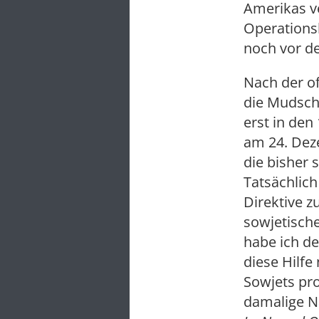
Amerikas ve
Operationsb
noch vor de
Nach der of
die Mudsch
erst in den
am 24. Deze
die bisher 
Tatsächlich
Direktive 
sowjetisch
habe ich d
diese Hilfe
Sowjets pro
damalige Na