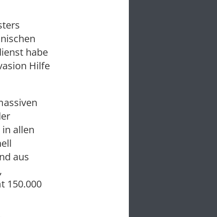
sters
anischen
dienst habe
vasion Hilfe
 massiven
der
in allen
ell
and aus
,
t 150.000