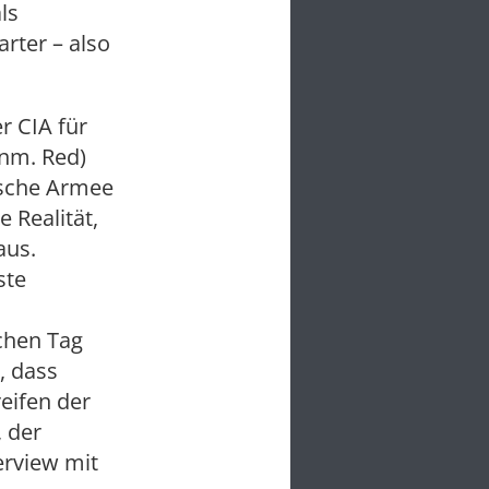
ls
rter – also
r CIA für
Anm. Red)
tische Armee
 Realität,
aus.
ste
chen Tag
, dass
eifen der
, der
erview mit