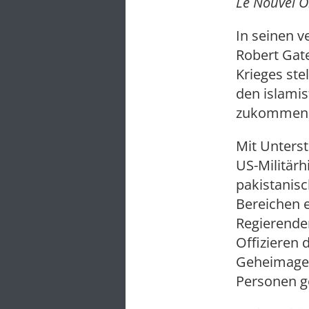
Le Nouvel O
In seinen v
Robert Gat
Krieges ste
den islamis
zukommen 
Mit Unterst
US-Militärh
pakistanisc
Bereichen e
Regierenden
Offizieren 
Geheimagen
Personen ge