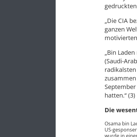
gedruckten 
„Die CIA be
ganzen Wel
motivierten
„Bin Laden 
(Saudi-Ara
radikalsten
zusammen …
September [
hatten.“ (3)
Die wesen
Osama bin La
US-gesponsert
wurde in eine