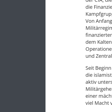
die Finanzi
Kampfgrupp
Von Anfang 
Militärregi
finanzierte
dem Kalten 
Operatione
und Zentral
Seit Beginn
die islamis
aktiv unter
Militärgehe
einer mächt
viel Macht 