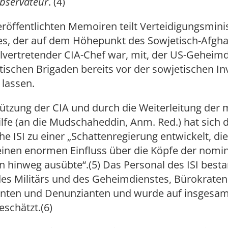
bservateur
. (4)
eröffentlichten Memoiren teilt Verteidigungsmini
es, der auf dem Höhepunkt des Sowjetisch-Afgh
llvertretender CIA-Chef war, mit, der US-Geheim
tischen Brigaden bereits vor der sowjetischen In
lassen.
ützung der CIA und durch die Weiterleitung der
ilfe (an die Mudschaheddin, Anm. Red.) hat sich 
he ISI zu einer „Schattenregierung entwickelt, die 
inen enormen Einfluss über die Köpfe der nomin
 hinweg ausübte“.(5) Das Personal des ISI best
des Militärs und des Geheimdienstes, Bürokraten
ten und Denunzianten und wurde auf insgesam
schätzt.(6)