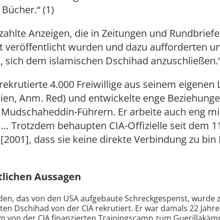
Bücher.“ (1)
zahlte Anzeigen, die in Zeitungen und Rundbriefe
t veröffentlicht wurden und dazu aufforderten u
, sich dem islamischen Dschihad anzuschließen.“
rekrutierte 4.000 Freiwillige aus seinem eigenen
bien, Anm. Red) und entwickelte enge Beziehung
 Mudschaheddin-Führern. Er arbeite auch eng mi
 Trotzdem behaupten CIA-Offizielle seit dem 1
2001], dass sie keine direkte Verbindung zu bin
tlichen Aussagen
den, das von den USA aufgebaute Schreckgespenst, wurde 
en Dschihad von der CIA rekrutiert. Er war damals 22 Jahre
m von der CIA finanzierten Trainingscamp zum Guerillakäm