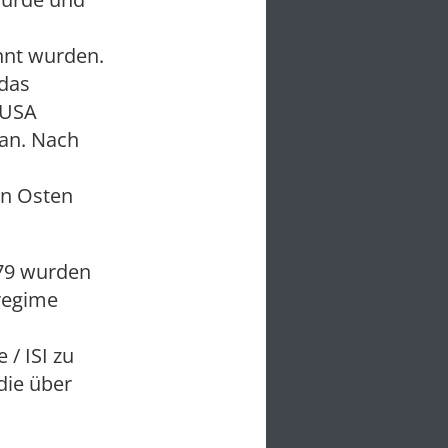
nnt wurden.
 das
n USA
tan. Nach
en Osten
979 wurden
rregime
 / ISI zu
die über