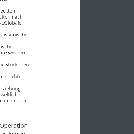
deckten
elten nach
s „Globalen
s islamischen
tischen
eute werden
für Studenten
 errichtet
Erziehung
weltlich
schulen oder
 Operation
 wurde und