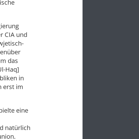
nische
gierung
er CIA und
jetisch-
genüber
dem das
Ul-Haq]
bliken in
n erst im
pielte eine
d natürlich
union.