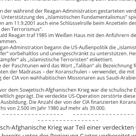
en der während der Reagan-Administration gestarteten ver
 Unterstützung des „islamistischen Fundamentalismus“ spi
n am 11.9.2001 auch eine Schlüsselrolle beim Anzetteln de
 den Terrorismus“.
ald Reagan traf 1985 im Weißen Haus mit den Anführern de
sammen.
gan-Adminstration begann die US-Außenpolitik die „islamis
fer“ vorbehaltlos und uneingeschränkt zu unterstützen. H
kämpfer“ als „islamistische Terroristen“ etikettiert.
e der Paschtunen wird das Wort „Taliban“ als Bezeichnung 
ten der Madrasas – der Koranschulen – verwendet, die mit
 der CIA von wahhabitischen Missionaren aus Saudi-Arabien
 vor dem Sowjetisch-Afghanischen Krieg war die schulische 
eltlich geprägt. Die verdeckte US-Operation zerstörte diese 
 Ausbildung. Die Anzahl der von der CIA finanzierten Koran
s von 2.500 im Jahr 1980 auf mehr als 39.000.
– – – – – – – – – – – – – – – – – – – – – – – – – – – – – – – – – –
– – – – – – – – – – – – – – – – –
sch-Afghanische Krieg war Teil einer verdeckten
e bereits unter der Regierung Carter vorbereitet