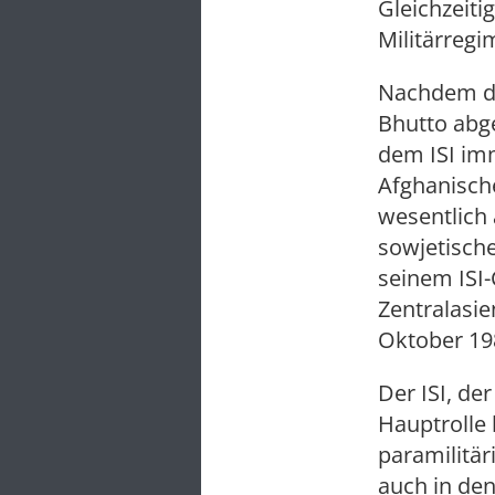
Gleichzeiti
Militärregi
Nachdem da
Bhutto abg
dem ISI im
Afghanische
wesentlich 
sowjetische
seinem ISI-
Zentralasie
Oktober 198
Der ISI, de
Hauptrolle 
paramilitär
auch in de