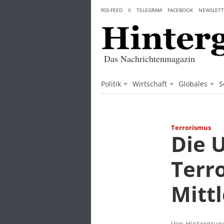
Skip
RSS-FEED
X
TELEGRAM
FACEBOOK
NEWSLETT
to
content
Das Nachrichtenmagazin
Politik
Wirtschaft
Globales
S
Terrorismus
Die 
Terr
Mitt
Von Hintergrund