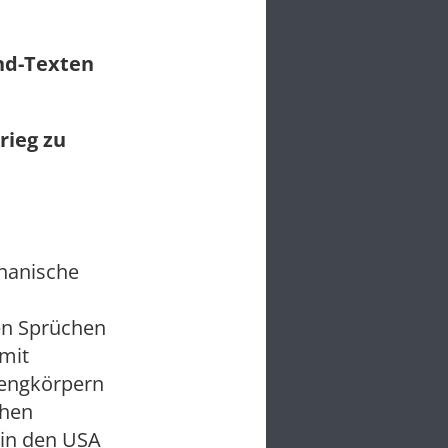
und-Texten
rieg zu
ghanische
hen Sprüchen
 mit
rengkörpern
chen
 in den USA