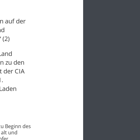
n auf der
nd
 (2)
 Land
en zu den
t der CIA
1.
 Laden
zu Beginn des
 alt und
pfer