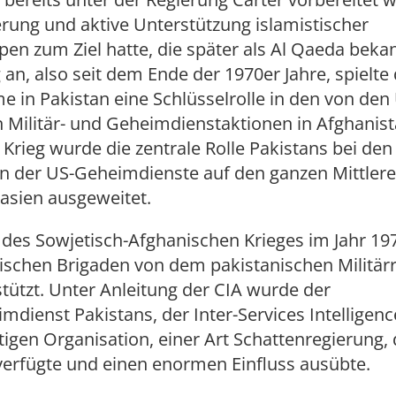
erung und aktive Unterstützung islamistischer
en zum Ziel hatte, die später als Al Qaeda beka
an, also seit dem Ende der 1970er Jahre, spielte
me in Pakistan eine Schlüsselrolle in den von de
n Militär- und Geheimdienstaktionen in Afghanis
Krieg wurde die zentrale Rolle Pakistans bei den
n der US-Geheimdienste auf den ganzen Mittler
asien ausgeweitet.
 des Sowjetisch-Afghanischen Krieges im Jahr 1
tischen Brigaden von dem pakistanischen Militä
stützt. Unter Anleitung der CIA wurde der
imdienst Pakistans, der Inter-Services Intelligence
igen Organisation, einer Art Schattenregierung, 
verfügte und einen enormen Einfluss ausübte.